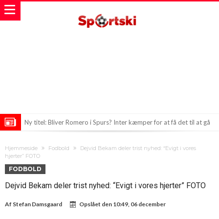
Ny titel: Bliver Romero i Spurs? Inter kæmper for at få det til at gå
op, mens Atletico lurer på chancen
Feran Torres’ fremtid i Barcelona hænger i en tynd tråd
Hjemmeside
Fodbold
Dejvid Bekam deler trist nyhed: “Evigt i vores
Præciseringer hos agenter skaber ravage i Real Madrids
hjerter” FOTO
FODBOLD
transferplaner
Dejvid Bekam deler trist nyhed: “Evigt i vores hjerter” FOTO
Af
Stefan Damsgaard
Opslået den
10:49, 06 december