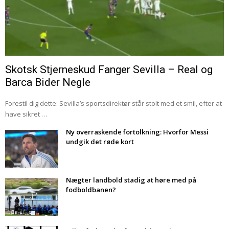
Skotsk Stjerneskud Fanger Sevilla – Real og
Barca Bider Negle
Forestil dig dette: Sevilla’s sportsdirektør står stolt med et smil, efter at
have sikret …
Ny overraskende fortolkning: Hvorfor Messi
undgik det røde kort
Nægter landbold stadig at høre med på
fodboldbanen?