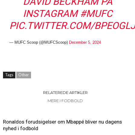
DAVID BECKHAM PÅ
INSTAGRAM
#MUFC
PIC.TWITTER.COM/BPEOGL
— MUFC Scoop (@MUFCScoop)
December 5, 2024
Tags
Other
RELATEREDE ARTIKLER
MERE I FODBOLD
Ronaldos forudsigelser om Mbappé bliver nu dagens
nyhed i fodbold