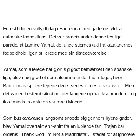
Forestil dig en solfyldt dag i Barcelona med gaderne fyldt af
euforiske fodboldfans. Det var præcis under denne festlige
parade, at Lamine Yamal, det unge stjerneskud fra katalanernes
fodboldhold, igen brillerede med sin tilstedeværelse.
Yamal, som allerede har gjort sig godt bemærket i den spanske
liga, blev i høj grad et samtaleemne under triumftoget, hvor
Barcelonas spillere fejrede deres seneste mesterskabssejr. Men
det var en bestemt situation, der fangede opmærksomheden – og
ikke mindst skabte en vis røre i Madrid.
Som buskaravanen langsomt snoede sig gennem byens gader,
blev Yamal overrakt en t-shirt fra en jublende fan. Trøjen bar
ordene: “Thank God I’m Not a Madridista”. I stedet for at ignorere