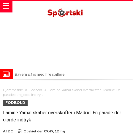
Bayern på is med fire spillere
Chelsea får kæmpe bøde og betinget transferforbud
Hjemmeside
Fodbold
Lamine Yamal skaber overskrifter i Madrid: En
Depay på vej mod vilde forhandlinger i Brasilien
parade der gjorde indtryk
FODBOLD
Lamine Yamal skaber overskrifter i Madrid: En parade der
gjorde indtryk
Af
DC
Opslået den
09:49, 12 maj