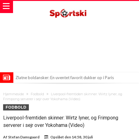
Zlatne boldansker: En uventet favorit dukker op i Paris
Real Madrid på Konfrontationskurs: FIFA og UEFA i En Uventet Fejde
Hjemmeside
Fodbold
Liverpool-fremtiden skinner: Wirtz lyner, og
Ny titel: Bliver Romero i Spurs? Inter kæmper for at få det til at gå
Frimpong serverer i sejr over Yokohama (Video)
FODBOLD
op, mens Atletico lurer på chancen
Liverpool-fremtiden skinner: Wirtz lyner, og Frimpong
serverer i sejr over Yokohama (Video)
Af
Stefan Damsgaard
Opslået den
14:58, 30 juli