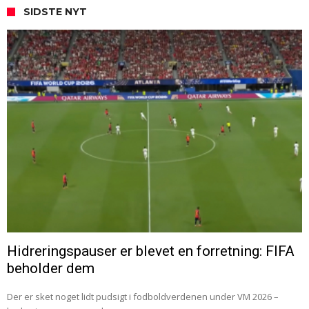
SIDSTE NYT
Hidreringspauser er blevet en forretning: FIFA
beholder dem
Der er sket noget lidt pudsigt i fodboldverdenen under VM 2026 –