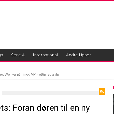
ga
Serie A
International
Andre Ligaer
tino: Wenger går imod VM-rettighedssalg
y fodboldhorisont?
ent flere store indkøb!
: Foran døren til en ny