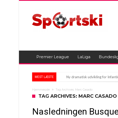
Premier League
LaLiga
Bundesli
Ny dramatisk udvikling for Infan
MEST LÆSTE
Kevin De Bruyne: På vej mod en n
Hjemmeside
Tag Archives: Marc Casado
Real Madrid på shoppingtur: Forv
TAG ARCHIVES: MARC CASADO
Nasledningen Busquets