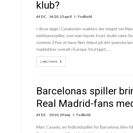
klub?
Af
DC
14:20, 13 april
i :
Fodbold
I disse dage i Catalonien snakkes der meget om Marc
midtbanespiller, som man havde troet skulle være Serg
sommer. Efter at have fået debut på det spanske la
topklubber overalt i Europa. Stuttgart, …
Læs mere
Barcelonas spiller br
Real Madrid-fans me
Af
DC
10:10, 29 maj
i :
Fodbold
Marc Casado, en fodboldspiller for Barcelona, blev hå