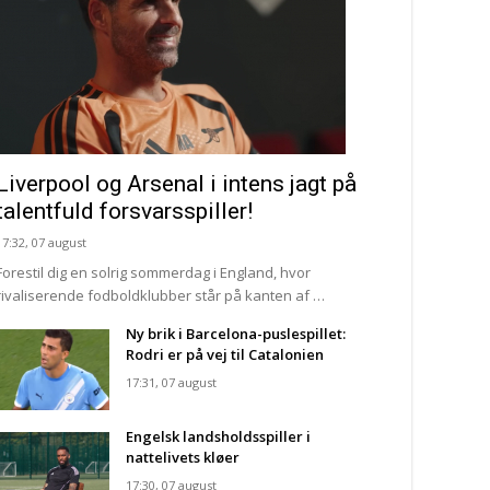
Liverpool og Arsenal i intens jagt på
talentfuld forsvarsspiller!
17:32, 07 august
Forestil dig en solrig sommerdag i England, hvor
rivaliserende fodboldklubber står på kanten af …
Ny brik i Barcelona-puslespillet:
Rodri er på vej til Catalonien
17:31, 07 august
Engelsk landsholdsspiller i
nattelivets kløer
17:30, 07 august