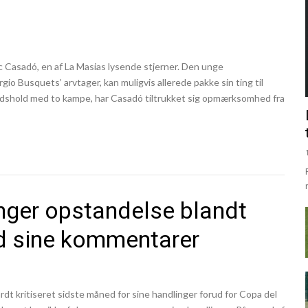
 Casadó, en af La Masias lysende stjerner. Den unge
io Busquets’ arvtager, kan muligvis allerede pakke sin ting til
ndshold med to kampe, har Casadó tiltrukket sig opmærksomhed fra
inger opstandelse blandt
d sine kommentarer
rdt kritiseret sidste måned for sine handlinger forud for Copa del