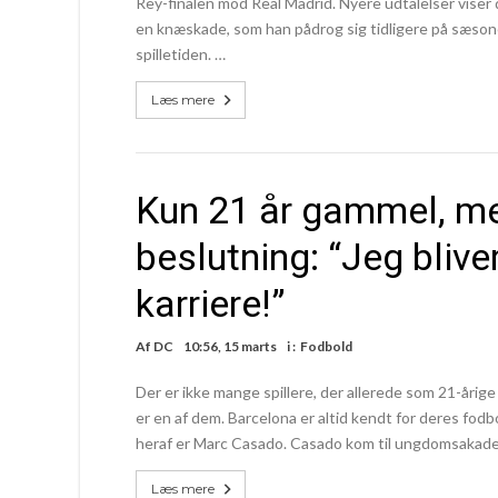
Rey-finalen mod Real Madrid. Nyere udtalelser viser 
en knæskade, som han pådrog sig tidligere på sæson
spilletiden. …
Læs mere
Kun 21 år gammel, men
beslutning: “Jeg bliver
karriere!”
Af
DC
10:56, 15 marts
i :
Fodbold
Der er ikke mange spillere, der allerede som 21-årig
er en af dem. Barcelona er altid kendt for deres fod
heraf er Marc Casado. Casado kom til ungdomsakademi
Læs mere