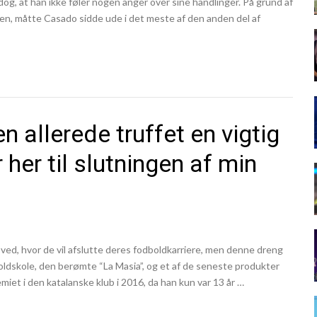
dog, at han ikke føler nogen anger over sine handlinger. På grund af
en, måtte Casado sidde ude i det meste af den anden del af
 allerede truffet en vigtig
 her til slutningen af min
e ved, hvor de vil afslutte deres fodboldkarriere, men denne dreng
boldskole, den berømte “La Masia”, og et af de seneste produkter
et i den katalanske klub i 2016, da han kun var 13 år …