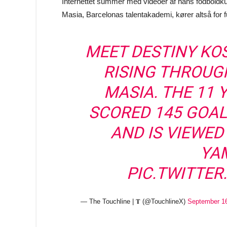
Internettet summer med videoer af hans fodboldku
Masia, Barcelonas talentakademi, kører altså for f
MEET DESTINY KO
RISING THROUG
MASIA. THE 11 
SCORED 145 GOAL
AND IS VIEWED
YA
PIC.TWITTE
— The Touchline | 𝐓 (@TouchlineX)
September 16