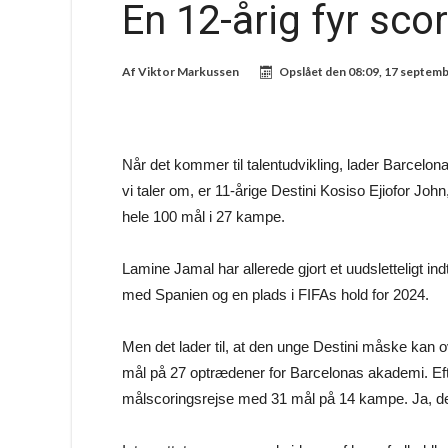
En 12-årig fyr sc
Af
Viktor Markussen
Opslået den
08:09, 17 septem
Når det kommer til talentudvikling, lader Barcelo
vi taler om, er 11-årige Destini Kosiso Ejiofor Jo
hele 100 mål i 27 kampe.
Lamine Jamal har allerede gjort et uudsletteligt i
med Spanien og en plads i FIFAs hold for 2024.
Men det lader til, at den unge Destini måske kan o
mål på 27 optrædener for Barcelonas akademi. Efter
målscoringsrejse med 31 mål på 14 kampe. Ja, de