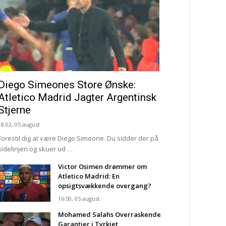
Diego Simeones Store Ønske:
Atletico Madrid Jagter Argentinsk
Stjerne
18:02, 05 august
Forestil dig at være Diego Simeone. Du sidder der på
sidelinjen og skuer ud …
Victor Osimen drømmer om
Atletico Madrid: En
opsigtsvækkende overgang?
16:50, 05 august
Mohamed Salahs Overraskende
Garantier i Tyrkiet