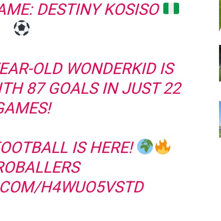
ME: DESTINY KOSISO
YEAR-OLD WONDERKID IS
TH 87 GOALS IN JUST 22
GAMES!
OOTBALL IS HERE!
ROBALLERS
R.COM/H4WUO5VSTD