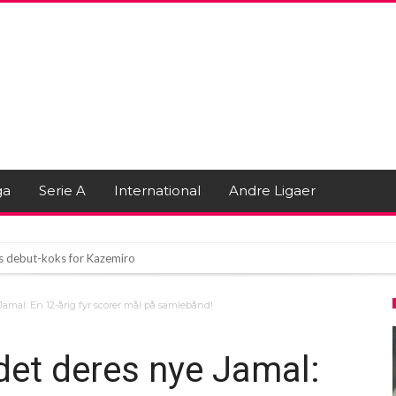
ga
Serie A
International
Andre Ligaer
s debut-koks for Kazemiro
k Mirakel i Poznan
amal: En 12-årig fyr scorer mål på samlebånd!
 træning efter konflikt
det deres nye Jamal: