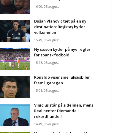
16:00, 05 august
Dušan Vlahović tæt på en ny
destination: Beşiktaş byder
velkommen
15:49, 05 august
Ny sæson byder på nye regler
for spansk fodbold
15:25, 05 august
Ronaldo viser sine luksusbiler
frem i garagen
15:01, 05 august
Vinícius står på sidelinen, mens
Real henter Diomande i
rekordhandel!
14:49, 05 august