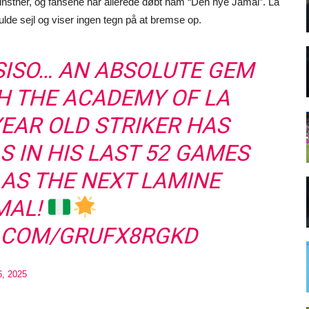
nstner, og fansene har allerede døbt ham “Den nye Jamal”. La
ulde sejl og viser ingen tegn på at bremse op.
SISO… AN ABSOLUTE GEM
H THE ACADEMY OF LA
YEAR OLD STRIKER HAS
S IN HIS LAST 52 GAMES
 AS THE NEXT LAMINE
MAL!
R.COM/GRUFX8RGKD
, 2025