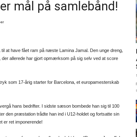
orer mål på samlebånd!
ber
na til at have fået ram på næste Lamina Jamal. Den unge dreng,
hn, der allerede har gjort opmærksom på sig selv ved at score
ndtryk som 17-årig starter for Barcelona, et europamesterskab
vergå hans bedrifter. I sidste sæson bombede han sig til 100
 den præstation trådte han ind i U12-holdet og fortsatte sin
t er ret imponerende!