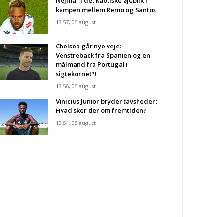
Nejmar i det kaotiske øjeblik i
kampen mellem Remo og Santos
13:57, 05 august
Chelsea går nye veje:
Venstreback fra Spanien og en
målmand fra Portugal i
sigtekornet?!
13:56, 05 august
Vinicius Junior bryder tavsheden:
Hvad sker der om fremtiden?
13:54, 05 august