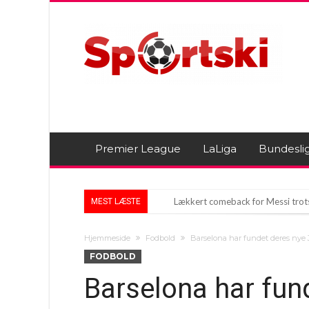
Premier League
LaLiga
Bundesli
Lækkert comeback for Messi trot
MEST LÆSTE
Aarhus’ Utrolige Comeback: Dans
Hjemmeside
Fodbold
Barselona har fundet deres nye J
Gattuso smider Lazio-stjerne ud af
FODBOLD
Barselona har fun