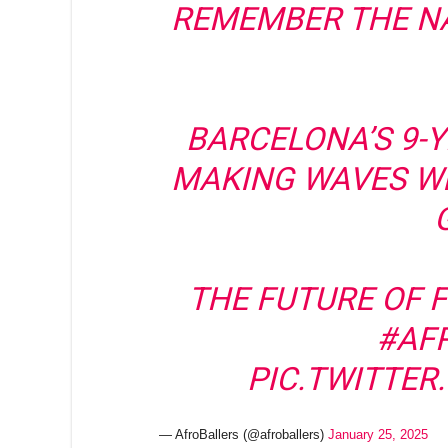
REMEMBER THE NA
BARCELONA’S 9-
MAKING WAVES WI
THE FUTURE OF F
#AF
PIC.TWITTE
— AfroBallers (@afroballers)
January 25, 2025