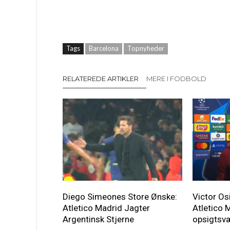
Tags
Barcelona
Topnyheder
RELATEREDE ARTIKLER
MERE I FODBOLD
Diego Simeones Store Ønske:
Victor O
Atletico Madrid Jagter
Atletico 
Argentinsk Stjerne
opsigtsv