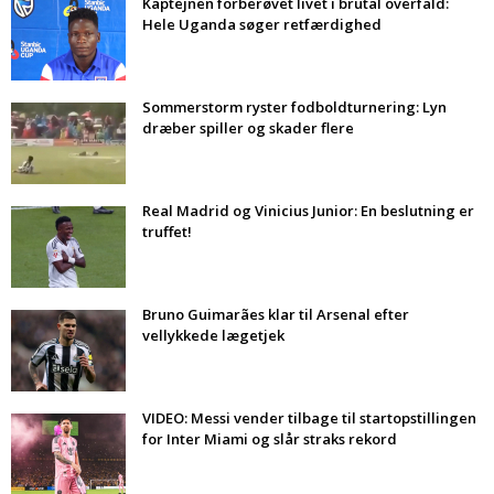
Kaptejnen forberøvet livet i brutal overfald:
Hele Uganda søger retfærdighed
Sommerstorm ryster fodboldturnering: Lyn
dræber spiller og skader flere
Real Madrid og Vinicius Junior: En beslutning er
truffet!
Bruno Guimarães klar til Arsenal efter
vellykkede lægetjek
VIDEO: Messi vender tilbage til startopstillingen
for Inter Miami og slår straks rekord