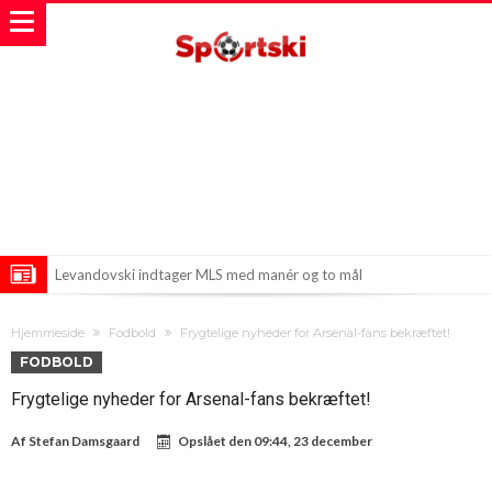
Levandovski indtager MLS med manér og to mål
Chelsea og Crystal Palace forhandler om ny stjerne
Hjemmeside
Fodbold
Frygtelige nyheder for Arsenal-fans bekræftet!
Mohamed Salah nærmer sig ny klubaftale med Trabzonspor
FODBOLD
Frygtelige nyheder for Arsenal-fans bekræftet!
Af
Stefan Damsgaard
Opslået den
09:44, 23 december