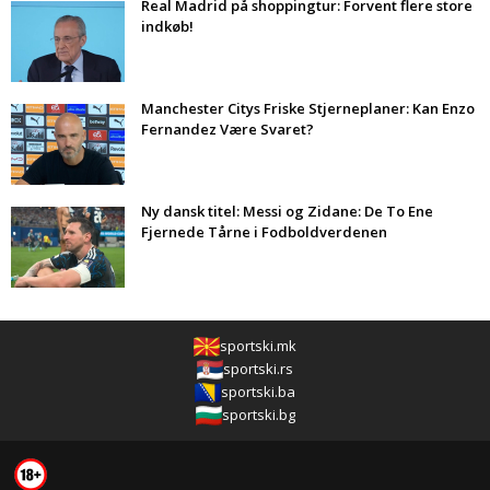
Real Madrid på shoppingtur: Forvent flere store
indkøb!
Manchester Citys Friske Stjerneplaner: Kan Enzo
Fernandez Være Svaret?
Ny dansk titel: Messi og Zidane: De To Ene
Fjernede Tårne i Fodboldverdenen
sportski.mk
sportski.rs
sportski.ba
sportski.bg