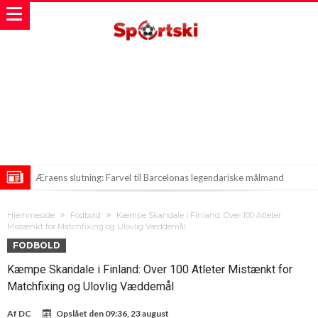
Æraens slutning: Farvel til Barcelonas legendariske målmand
Fransk dommer sigtet for vold mod sin familie. Står til 18 måneders
Hjemmeside
Fodbold
Kæmpe Skandale i Finland: Over 100 Atleter
fængsel
Manchester Citys Friske Stjerneplaner: Kan Enzo Fernandez Være
Mistænkt for Matchfixing og Ulovlig Væddemål
FODBOLD
Svaret?
Kæmpe Skandale i Finland: Over 100 Atleter Mistænkt for
Matchfixing og Ulovlig Væddemål
Af
DC
Opslået den
09:36, 23 august