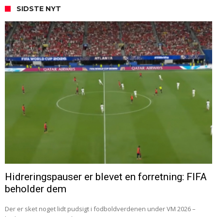
SIDSTE NYT
Hidreringspauser er blevet en forretning: FIFA
beholder dem
Der er sket noget lidt pudsigt i fodboldverdenen under VM 2026 –