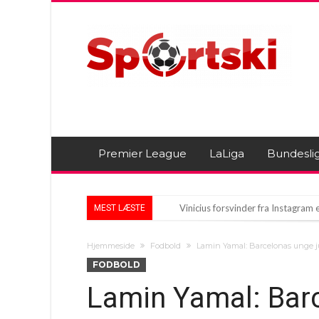
Premier League
LaLiga
Bundesli
Vinicius forsvinder fra Instagram
MEST LÆSTE
Tragisk Ulykke Ryster Dinamo Bu
Hjemmeside
Fodbold
Lamin Yamal: Barcelonas unge j
Real Madrid og Fiorentina endte g
FODBOLD
Lamin Yamal: Barc