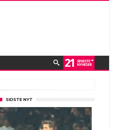
21
SENESTE
NYHEDER
SIDSTE NYT
 gik derfra veltilfreds, så tager du helt fejl.