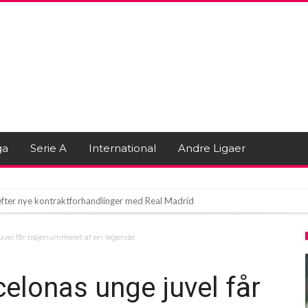
ga
Serie A
International
Andre Ligaer
 efter nye kontraktforhandlinger med Real Madrid
kurești: Medlem af Holdets Stab Ombord
uvel får trøjenummeret af en legende
årsdagens venskabskamp med et hedt 2-2-respons. Men hvis du troede, Mourinho
elonas unge juvel får