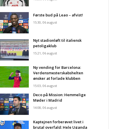
Første bud på Leao – afvist!
15:30, 06 august
Nyt stadionløft til italiensk
petoligaklub
15:21, 06 august
Ny vending for Barcelona:
Verdensmesterskabshelten
ønsker at forlade klubben
15:03, 06 august
Deco på Mission: Hemmelige
Møder i Madrid
14:08, 06 august
Kaptejnen forberøvet livet i
brutal overfald: Hele Uganda