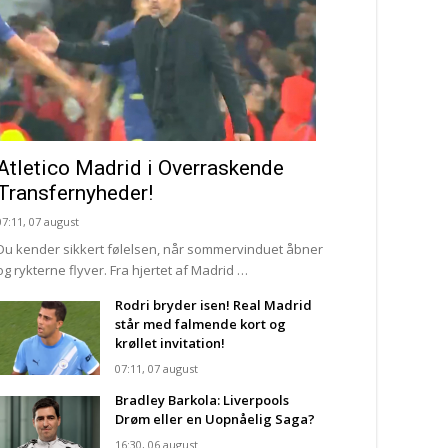
Atletico Madrid i Overraskende
Transfernyheder!
07:11, 07 august
Du kender sikkert følelsen, når sommervinduet åbner
og rykterne flyver. Fra hjertet af Madrid …
Rodri bryder isen! Real Madrid
står med falmende kort og
krøllet invitation!
07:11, 07 august
Bradley Barkola: Liverpools
Drøm eller en Uopnåelig Saga?
16:30, 06 august