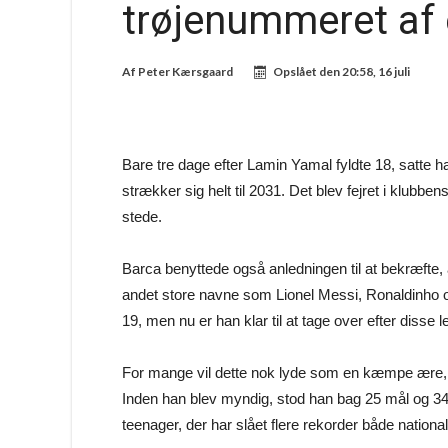
trøjenummeret af 
Af
Peter Kærsgaard
Opslået den
20:58, 16 juli
Bare tre dage efter Lamin Yamal fyldte 18, satte h
strækker sig helt til 2031. Det blev fejret i klubb
stede.
Barca benyttede også anledningen til at bekræfte, 
andet store navne som Lionel Messi, Ronaldinho o
19, men nu er han klar til at tage over efter disse 
For mange vil dette nok lyde som en kæmpe ære, 
Inden han blev myndig, stod han bag 25 mål og 34 a
teenager, der har slået flere rekorder både nationalt