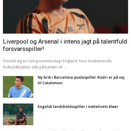
Liverpool og Arsenal i intens jagt på talentfuld
forsvarsspiller!
Forestil dig en solrig sommerdag i England, hvor rivaliserende
fodboldklubber står på kanten af …
Ny brik i Barcelona-puslespillet: Rodri er på vej
til Catalonien
Engelsk landsholdsspiller i nattelivets kløer