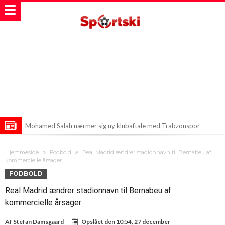
Mohamed Salah nærmer sig ny klubaftale med Trabzonspor
Mohamed Salahs Overraskende Garantier i Tyrkiet
Hjemmeside
Fodbold
Real Madrid ændrer stadionnavn til Bernabeu af
Ny sæson byder på nye regler for spansk fodbold
kommercielle årsager
FODBOLD
Real Madrid ændrer stadionnavn til Bernabeu af
kommercielle årsager
Af
Stefan Damsgaard
Opslået den
10:54, 27 december