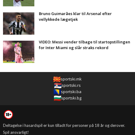
Bruno Guimarães klar til Arsenal efter
vellykkede lægetjek
VIDEO: Messi vender tilbage til startopstillingen
for Inter Miami og slår straks rekord
sportski.mk
sportski.rs
sportski.ba
sportski.bg
Deltagelse i hasardspil er kun tilladt for personer på 18 år og derover.
Spil ansvarligt!