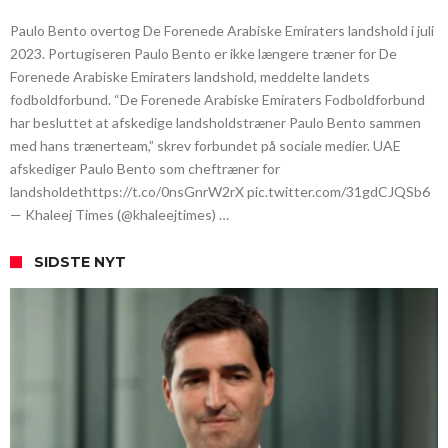
Paulo Bento overtog De Forenede Arabiske Emiraters landshold i juli
2023. Portugiseren Paulo Bento er ikke længere træner for De
Forenede Arabiske Emiraters landshold, meddelte landets
fodboldforbund. “De Forenede Arabiske Emiraters Fodboldforbund
har besluttet at afskedige landsholdstræner Paulo Bento sammen
med hans trænerteam,” skrev forbundet på sociale medier. UAE
afskediger Paulo Bento som cheftræner for
landsholdethttps://t.co/0nsGnrW2rX pic.twitter.com/31gdCJQSb6
— Khaleej Times (@khaleejtimes) …
SIDSTE NYT