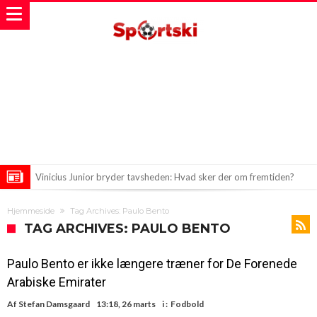
Vinicius Junior bryder tavsheden: Hvad sker der om fremtiden?
Lækkert comeback for Messi trots debut-koks for Kazemiro
Hjemmeside
Tag Archives: Paulo Bento
Nova Real Madrid-stjerne debuterer med et nummer uden for
TAG ARCHIVES: PAULO BENTO
grænserne
Paulo Bento er ikke længere træner for De Forenede
Arabiske Emirater
Af
Stefan Damsgaard
13:18, 26 marts
i :
Fodbold