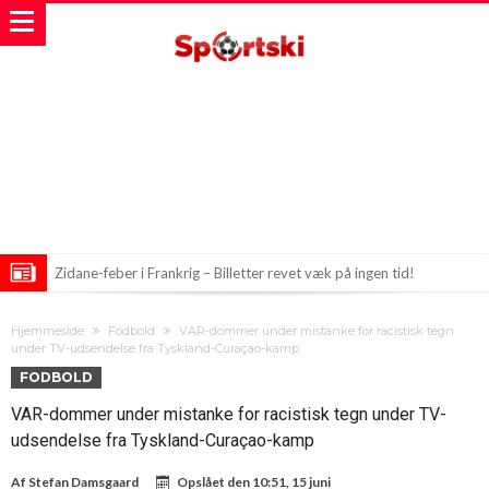
Zidane-feber i Frankrig – Billetter revet væk på ingen tid!
Vinicius Junior bryder tavsheden: Hvad sker der om fremtiden?
Hjemmeside
Fodbold
VAR-dommer under mistanke for racistisk tegn
Chelsea i intens kamp med Man City om skotsk målmaskine
under TV-udsendelse fra Tyskland-Curaçao-kamp
FODBOLD
VAR-dommer under mistanke for racistisk tegn under TV-
udsendelse fra Tyskland-Curaçao-kamp
Af
Stefan Damsgaard
Opslået den
10:51, 15 juni