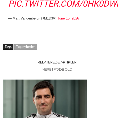
PIC.TWITTER.COM/0HK0DW
— Matt Vandenberg (@M1D3V)
June 15, 2026
Tags
Topnyheder
RELATEREDE ARTIKLER
MERE I FODBOLD