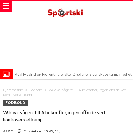
Real Madrid og Fiorentina endte gårsdagens venskabskamp med et
hedt 2-2-respons. Men hvis du troede, Mourinho gik derfra
Depay på vej mod vilde forhandlinger i Brasilien
Hjemmeside
Fodbold
VAR var vågen: FIFA bekræfter, ingen offside ved
veltilfreds, så tager du helt fejl.
Præsidenten af PSG på vej mod FIFA’s top
kontroversiel kamp
FODBOLD
VAR var vågen: FIFA bekræfter, ingen offside ved
kontroversiel kamp
Af
DC
Opslået den
12:43, 14 juni