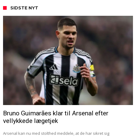
SIDSTE NYT
Bruno Guimarães klar til Arsenal efter
vellykkede lægetjek
Arsenal kan nu med stolthed meddele, at de har sikret sig