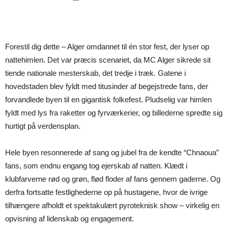
Forestil dig dette – Alger omdannet til én stor fest, der lyser op
nattehimlen. Det var præcis scenariet, da MC Alger sikrede sit
tiende nationale mesterskab, det tredje i træk. Gatene i
hovedstaden blev fyldt med titusinder af begejstrede fans, der
forvandlede byen til en gigantisk folkefest. Pludselig var himlen
fyldt med lys fra raketter og fyrværkerier, og billederne spredte sig
hurtigt på verdensplan.
Hele byen resonnerede af sang og jubel fra de kendte “Chnaoua”
fans, som endnu engang tog ejerskab af natten. Klædt i
klubfarverne rød og grøn, flød floder af fans gennem gaderne. Og
derfra fortsatte festlighederne op på hustagene, hvor de ivrige
tilhængere afholdt et spektakulært pyroteknisk show – virkelig en
opvisning af lidenskab og engagement.