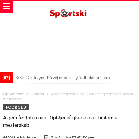
Kevin De Bruyne: På vej mod en ny fodboldhorisont?
Real Madrid sikrer sig stjernetransfer værd 65 millioner euro!
Hjemmeside
Fodbold
Alger i feststemning: Optøjer af glæde over historisk
Fodboldverdenen venter på hvid røg fra Madrid: Hvor mange penge
mesterskab
FODBOLD
har Real tilbudt Vinicius?
Alger i feststemning: Optøjer af glæde over historisk
mesterskab
Af
Viktor Markussen
Opslået den
09:43, 06 juni