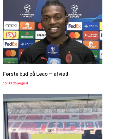
Første bud på Leao – afvist!
15:30, 06 august