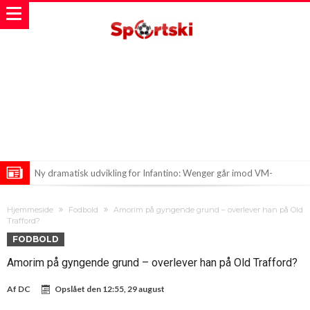
Ny dramatisk udvikling for Infantino: Wenger går imod VM-
rettighedssalg
Nye Rygter Om Infantino Skaber Bølger I Fodboldverdenen
Hjemmeside
Fodbold
Amorim på gyngende grund – overlever han på Old
Feran Torres’ fremtid i Barcelona hænger i en tynd tråd
Trafford?
FODBOLD
Amorim på gyngende grund – overlever han på Old Trafford?
Af
DC
Opslået den
12:55, 29 august