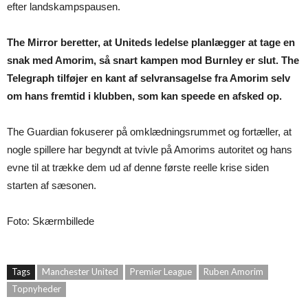
efter landskampspausen.
The Mirror beretter, at Uniteds ledelse planlægger at tage en
snak med Amorim, så snart kampen mod Burnley er slut. The
Telegraph tilføjer en kant af selvransagelse fra Amorim selv
om hans fremtid i klubben, som kan speede en afsked op.
The Guardian fokuserer på omklædningsrummet og fortæller, at
nogle spillere har begyndt at tvivle på Amorims autoritet og hans
evne til at trække dem ud af denne første reelle krise siden
starten af sæsonen.
Foto: Skærmbillede
Tags
Manchester United
Premier League
Ruben Amorim
Topnyheder