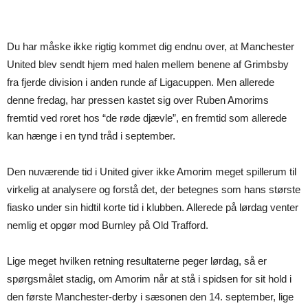
Du har måske ikke rigtig kommet dig endnu over, at Manchester
United blev sendt hjem med halen mellem benene af Grimbsby
fra fjerde division i anden runde af Ligacuppen. Men allerede
denne fredag, har pressen kastet sig over Ruben Amorims
fremtid ved roret hos “de røde djævle”, en fremtid som allerede
kan hænge i en tynd tråd i september.
Den nuværende tid i United giver ikke Amorim meget spillerum til
virkelig at analysere og forstå det, der betegnes som hans største
fiasko under sin hidtil korte tid i klubben. Allerede på lørdag venter
nemlig et opgør mod Burnley på Old Trafford.
Lige meget hvilken retning resultaterne peger lørdag, så er
spørgsmålet stadig, om Amorim når at stå i spidsen for sit hold i
den første Manchester-derby i sæsonen den 14. september, lige