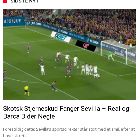
SIDSTE NYT
Skotsk Stjerneskud Fanger Sevilla – Real og
Barca Bider Negle
Forestil dig dette: Sevilla’s sportsdirektør står stolt med et smil, efter at
have sikret …