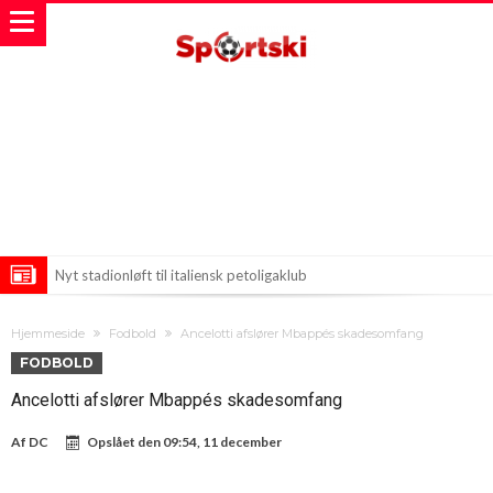
Nyt stadionløft til italiensk petoligaklub
Mourinho strammer skruerne i Real Madrid: Tre nye regler i spil
Hjemmeside
Fodbold
Ancelotti afslører Mbappés skadesomfang
Ulvetimen: Messi i fokus for drastiske trusler under VM
FODBOLD
Ancelotti afslører Mbappés skadesomfang
Af
DC
Opslået den
09:54, 11 december