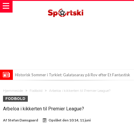
Historisk Sommer i Tyrkiet: Galatasaray på Rov efter Et Fantastisk
Transfer
Diego Simeones Store Ønske: Atletico Madrid Jagter Argentinsk
Hjemmeside
Fodbold
Arbeloa i kikkerten til Premier League?
Stjerne
Mudrik på Spillet igen: Klar til Coventry?
FODBOLD
Arbeloa i kikkerten til Premier League?
Af
Stefan Damsgaard
Opslået den
10:14, 11 juni