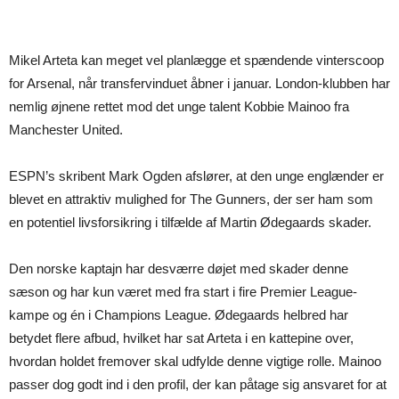
Mikel Arteta kan meget vel planlægge et spændende vinterscoop
for Arsenal, når transfervinduet åbner i januar. London-klubben har
nemlig øjnene rettet mod det unge talent Kobbie Mainoo fra
Manchester United.
ESPN’s skribent Mark Ogden afslører, at den unge englænder er
blevet en attraktiv mulighed for The Gunners, der ser ham som
en potentiel livsforsikring i tilfælde af Martin Ødegaards skader.
Den norske kaptajn har desværre døjet med skader denne
sæson og har kun været med fra start i fire Premier League-
kampe og én i Champions League. Ødegaards helbred har
betydet flere afbud, hvilket har sat Arteta i en kattepine over,
hvordan holdet fremover skal udfylde denne vigtige rolle. Mainoo
passer dog godt ind i den profil, der kan påtage sig ansvaret for at