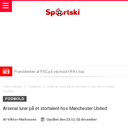
Præsidenten af PSG på vej mod FIFA’s top
FIFA i en storm af kaos! Infantinos skridt ryster fodboldverdenen
Hjemmeside
Fodbold
Arsenal lurer på et stortalent hos Manchester
Et opråb fra UEFA: Hvad har UEFA at sige til Infantino?
United
FODBOLD
Arsenal lurer på et stortalent hos Manchester United
Af
Viktor Markussen
Opslået den
23:11, 02 december