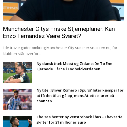
Manchester Citys Friske Stjerneplaner: Kan
Enzo Fernandez Være Svaret?
I de travle gader omkring Manchester City summer snakken nu, for
klubben står overfor …
Ny dansk titel: Messi og Zidane: De To Ene
Fjernede Tårne i Fodboldverdenen
Ny titel: Bliver Romero i Spurs? Inter kæmper for
at få det til at gå op, mens Atletico lurer på
chancen
Chelsea henter ny venstreback i hus – Chavarría
skifter for 21 millioner euro