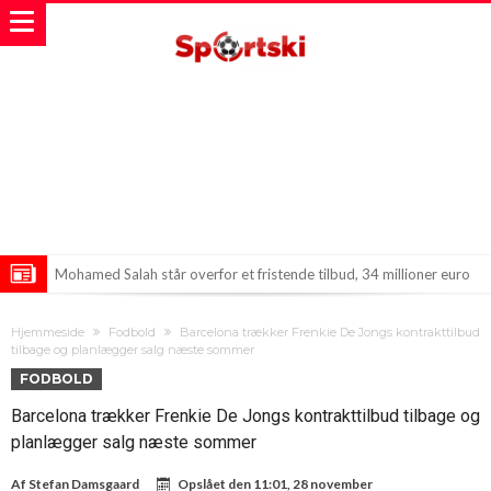
Mohamed Salah står overfor et fristende tilbud, 34 millioner euro
årligt!
Vozinja dropper Chile for et marokkansk eventyr
Hjemmeside
Fodbold
Barcelona trækker Frenkie De Jongs kontrakttilbud
Diletta Leotta viser sommersiden frem i trendy bikini!
tilbage og planlægger salg næste sommer
FODBOLD
Barcelona trækker Frenkie De Jongs kontrakttilbud tilbage og
planlægger salg næste sommer
Af
Stefan Damsgaard
Opslået den
11:01, 28 november