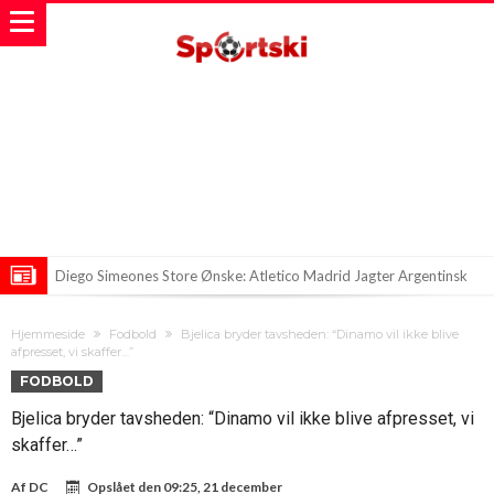
Diego Simeones Store Ønske: Atletico Madrid Jagter Argentinsk
Stjerne
Panikken på Anfield: Er en af Liverpools stjernespillere på vej væk?
Hjemmeside
Fodbold
Bjelica bryder tavsheden: “Dinamo vil ikke blive
Ny sæson byder på nye regler for spansk fodbold
afpresset, vi skaffer…”
FODBOLD
Bjelica bryder tavsheden: “Dinamo vil ikke blive afpresset, vi
skaffer…”
Af
DC
Opslået den
09:25, 21 december