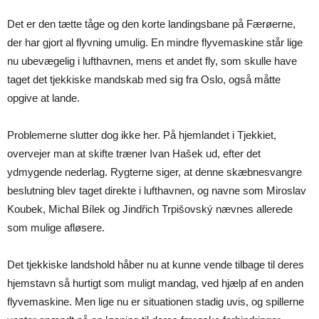
Det er den tætte tåge og den korte landingsbane på Færøerne,
der har gjort al flyvning umulig. En mindre flyvemaskine står lige
nu ubevægelig i lufthavnen, mens et andet fly, som skulle have
taget det tjekkiske mandskab med sig fra Oslo, også måtte
opgive at lande.
Problemerne slutter dog ikke her. På hjemlandet i Tjekkiet,
overvejer man at skifte træner Ivan Hašek ud, efter det
ydmygende nederlag. Rygterne siger, at denne skæbnesvangre
beslutning blev taget direkte i lufthavnen, og navne som Miroslav
Koubek, Michal Bílek og Jindřich Trpišovský nævnes allerede
som mulige afløsere.
Det tjekkiske landshold håber nu at kunne vende tilbage til deres
hjemstavn så hurtigt som muligt mandag, ved hjælp af en anden
flyvemaskine. Men lige nu er situationen stadig uvis, og spillerne