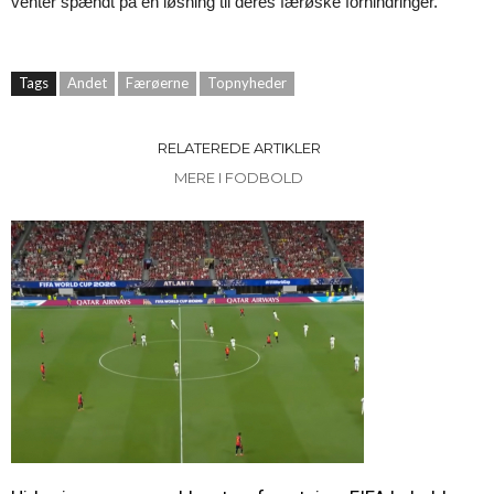
venter spændt på en løsning til deres færøske forhindringer.
Tags
Andet
Færøerne
Topnyheder
RELATEREDE ARTIKLER
MERE I FODBOLD