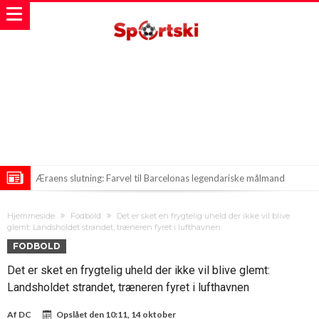
Æraens slutning: Farvel til Barcelonas legendariske målmand
Ny brik i Barcelona-puslespillet: Rodri er på vej til Catalonien
Hjemmeside
Fodbold
Det er sket en frygtelig uheld der ikke vil blive
Romero når til enighed med Atletico
glemt: Landsholdet strandet, træneren fyret i lufthavnen
FODBOLD
Det er sket en frygtelig uheld der ikke vil blive glemt:
Landsholdet strandet, træneren fyret i lufthavnen
Af
DC
Opslået den
10:11, 14 oktober