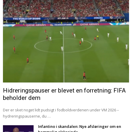
Hidreringspauser er blevet en forretning: FIFA
beholder dem
Der er sket noget lidt pudsigt i fodboldverdenen under VM 2026 –
hydreringspauserne, du …
Infantino i skandalen: Nye afsløringer om en