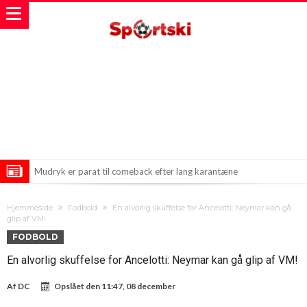
Mudryk er parat til comeback efter lang karantæne
Mohamed Salahs Overraskende Garantier i Tyrkiet
Hjemmeside
Fodbold
En alvorlig skuffelse for Ancelotti: Neymar kan gå
Fodboldverdenen venter på hvid røg fra Madrid: Hvor mange penge
glip af VM!
FODBOLD
har Real tilbudt Vinicius?
En alvorlig skuffelse for Ancelotti: Neymar kan gå glip af VM!
Af
DC
Opslået den
11:47, 08 december