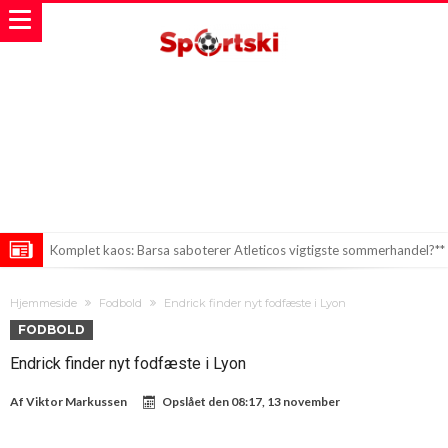
Komplet kaos: Barsa saboterer Atleticos vigtigste sommerhandel?**
Infantino i skandalen: Nye afsløringer om en hemmelig elskerinde
Hjemmeside
Fodbold
Endrick finder nyt fodfæste i Lyon
Engelsk landsholdsspiller i nattelivets kløer
FODBOLD
Endrick finder nyt fodfæste i Lyon
Af
Viktor Markussen
Opslået den
08:17, 13 november