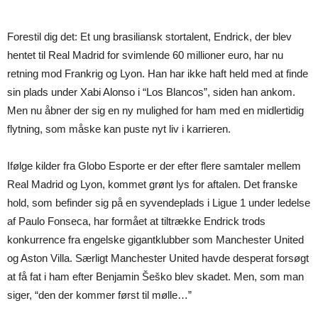
Forestil dig det: Et ung brasiliansk stortalent, Endrick, der blev
hentet til Real Madrid for svimlende 60 millioner euro, har nu
retning mod Frankrig og Lyon. Han har ikke haft held med at finde
sin plads under Xabi Alonso i “Los Blancos”, siden han ankom.
Men nu åbner der sig en ny mulighed for ham med en midlertidig
flytning, som måske kan puste nyt liv i karrieren.
Ifølge kilder fra Globo Esporte er der efter flere samtaler mellem
Real Madrid og Lyon, kommet grønt lys for aftalen. Det franske
hold, som befinder sig på en syvendeplads i Ligue 1 under ledelse
af Paulo Fonseca, har formået at tiltrække Endrick trods
konkurrence fra engelske gigantklubber som Manchester United
og Aston Villa. Særligt Manchester United havde desperat forsøgt
at få fat i ham efter Benjamin Šeško blev skadet. Men, som man
siger, “den der kommer først til mølle…”