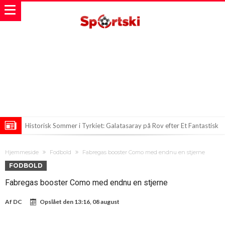
Historisk Sommer i Tyrkiet: Galatasaray på Rov efter Et Fantastisk
Transfer
Real Madrid på Konfrontationskurs: FIFA og UEFA i En Uventet Fejde
Hjemmeside
Fodbold
Fabregas booster Como med endnu en stjerne
Feran Torres’ fremtid i Barcelona hænger i en tynd tråd
FODBOLD
Fabregas booster Como med endnu en stjerne
Af
DC
Opslået den
13:16, 08 august