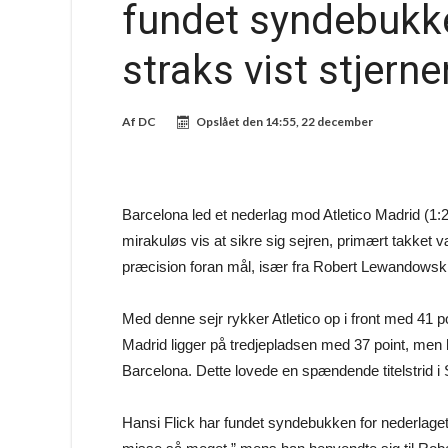
fundet syndebukke
straks vist stjern
Af
DC
Opslået den
14:55, 22 december
Barcelona led et nederlag mod Atletico Madrid (1:
mirakuløs vis at sikre sig sejren, primært takk
præcision foran mål, især fra Robert Lewandowski
Med denne sejr rykker Atletico op i front med 41 
Madrid ligger på tredjepladsen med 37 point, me
Barcelona. Dette lovede en spændende titelstrid i S
Hansi Flick har fundet syndebukken for nederlaget og