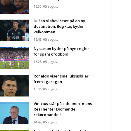
16:00, 05 august
Dušan Vlahović tæt på en ny
destination: Beşiktaş byder
velkommen
15:49, 05 august
Ny sæson byder på nye regler
for spansk fodbold
15:25, 05 august
Ronaldo viser sine luksusbiler
frem i garagen
15:01, 05 august
Vinícius står på sidelinen, mens
Real henter Diomande i
rekordhandel!
14:49, 05 august