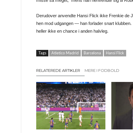
misse så meget,” mens han henvendte sig til Rob
Derudover anvendte Hansi Flick ikke Frenkie de J
hen mod udgangen — han forlader snart klubben.
heller ikke en chance i anden halvleg.
Tags
Atletico Madrid
Barcelona
Hansi Flick
RELATEREDE ARTIKLER
MERE I FODBOLD