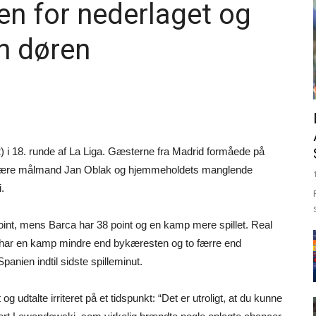
n for nederlaget og
en døren
2) i 18. runde af La Liga. Gæsterne fra Madrid formåede på
et være målmand Jan Oblak og hjemmeholdets manglende
.
point, mens Barca har 38 point og en kamp mere spillet. Real
n har en kamp mindre end bykæresten og to færre end
panien indtil sidste spilleminut.
 udtalte irriteret på et tidspunkt: “Det er utroligt, at du kunne