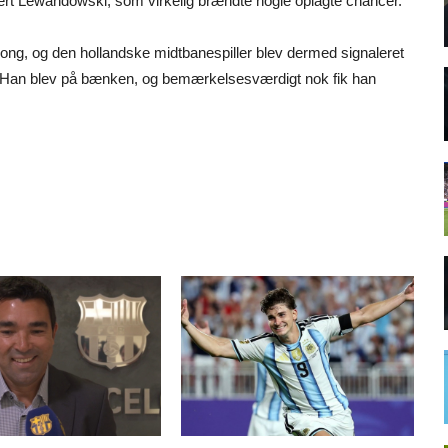
ert Lewandowski, som virkelig brændte nogle oplagte chancer.
ong, og den hollandske midtbanespiller blev dermed signaleret
 Han blev på bænken, og bemærkelsesværdigt nok fik han