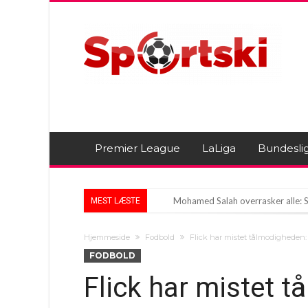
Premier League
LaLiga
Bundesli
Mohamed Salah overrasker alle: S
MEST LÆSTE
Mohamed Salah på vej mod et ops
Hjemmeside
Fodbold
Flick har mistet tålmodigheden:
Nejmar i det kaotiske øjeblik i 
FODBOLD
Flick har mistet 