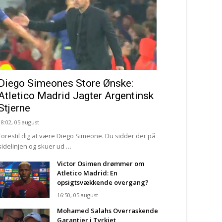
Diego Simeones Store Ønske:
Atletico Madrid Jagter Argentinsk
Stjerne
18:02, 05 august
Forestil dig at være Diego Simeone. Du sidder der på
sidelinjen og skuer ud …
Victor Osimen drømmer om
Atletico Madrid: En
opsigtsvækkende overgang?
16:50, 05 august
Mohamed Salahs Overraskende
Garantier i Tyrkiet