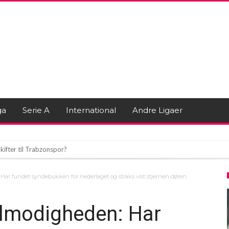
ga
Serie A
International
Andre Ligaer
kifter til Trabzonspor?
igtsvækkende skifte i tyrkisk fodbold
 Har fundet syndebukken for nederlaget og straks vist stjernen døren
kampen mellem Remo og Santos
tålmodigheden: Har