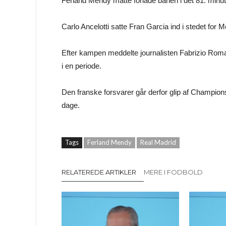
Ferland Mendy måtte forlade banen i det 81. minut
Carlo Ancelotti satte Fran Garcia ind i stedet for
Efter kampen meddelte journalisten Fabrizio Rom
i en periode.
Den franske forsvarer går derfor glip af Champio
dage.
Tags
Ferland Mendy
Real Madrid
RELATEREDE ARTIKLER
MERE I FODBOLD