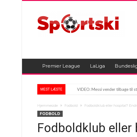
Premier League
LaLiga
Bundesli
VIDEO: Messi vender tilbage til st
MEST LÆSTE
Real Madrid og Vinicius Junior: En 
Hjemmeside
Fodbold
Fodboldklub eller hospital? End
Bradley Barkola: Liverpools Drøm
FODBOLD
Fodboldklub eller