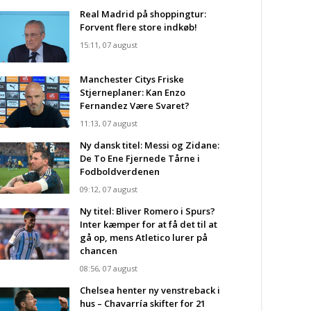
Real Madrid på shoppingtur:
Forvent flere store indkøb!
15:11, 07 august
Manchester Citys Friske
Stjerneplaner: Kan Enzo
Fernandez Være Svaret?
11:13, 07 august
Ny dansk titel: Messi og Zidane:
De To Ene Fjernede Tårne i
Fodboldverdenen
09:12, 07 august
Ny titel: Bliver Romero i Spurs?
Inter kæmper for at få det til at
gå op, mens Atletico lurer på
chancen
08:56, 07 august
Chelsea henter ny venstreback i
hus – Chavarría skifter for 21