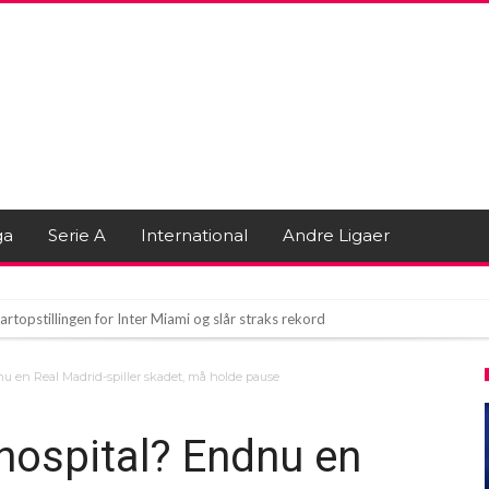
ga
Serie A
International
Andre Ligaer
artopstillingen for Inter Miami og slår straks rekord
beslutning er truffet!
nu en Real Madrid-spiller skadet, må holde pause
 eller en Uopnåelig Saga?
 hospital? Endnu en