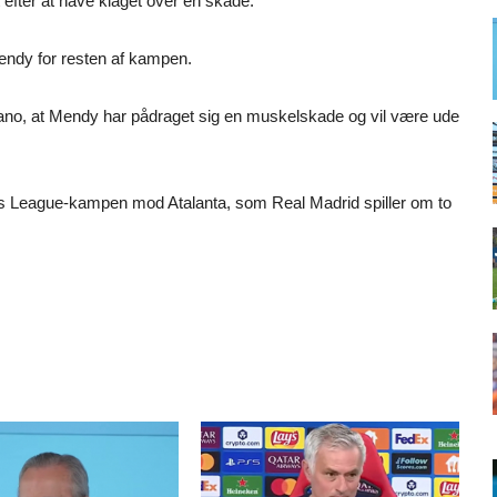
 efter at have klaget over en skade.
 Mendy for resten af kampen.
ano, at Mendy har pådraget sig en muskelskade og vil være ude
ns League-kampen mod Atalanta, som Real Madrid spiller om to