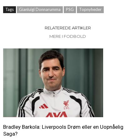
Tags
Gianluigi Donnarumma
PSG
Topnyheder
RELATEREDE ARTIKLER
MERE I FODBOLD
Bradley Barkola: Liverpools Drøm eller en Uopnåelig
Saga?