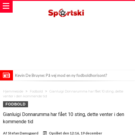
Kevin De Bruyne: På vej mod en ny fodboldhorisont?
Suspensering på Minst 10 Kampe for Diskrimination: Store
Hjemmeside
Fodbold
Gianluigi Donnarumma har fået 10 sting, dette
Ændringer i Engelsk Fodbold
Sepp Blatter: En Kvinde til at Styre FIFA?
venter i den kommende tid
FODBOLD
Gianluigi Donnarumma har fået 10 sting, dette venter i den
kommende tid
Af
Stefan Damsgaard
Opslået den
12:16, 19 december