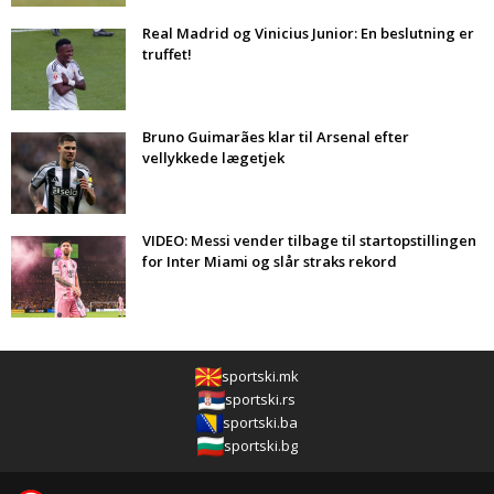
Real Madrid og Vinicius Junior: En beslutning er
truffet!
Bruno Guimarães klar til Arsenal efter
vellykkede lægetjek
VIDEO: Messi vender tilbage til startopstillingen
for Inter Miami og slår straks rekord
sportski.mk
sportski.rs
sportski.ba
sportski.bg