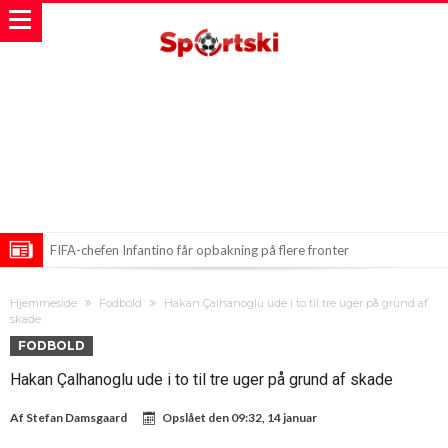
FIFA-chefen Infantino får opbakning på flere fronter
Første bud på Leao – afvist!
Hjemmeside
Fodbold
Hakan Çalhanoglu ude i to til tre uger på grund af
Zidane-feber i Frankrig – Billetter revet væk på ingen tid!
skade
FODBOLD
Hakan Çalhanoglu ude i to til tre uger på grund af skade
Af
Stefan Damsgaard
Opslået den
09:32, 14 januar