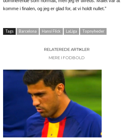
dominerende som normalt, men jeg er tilfreds. Målet var at
komme i finalen, og jeg er glad for, at vi holdt nullet.”
Tags
Barcelona
Hansi Flick
LaLiga
Topnyheder
RELATEREDE ARTIKLER
MERE I FODBOLD