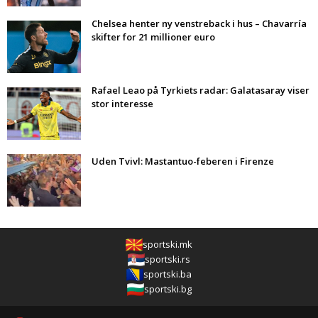
Chelsea henter ny venstreback i hus – Chavarría
skifter for 21 millioner euro
Rafael Leao på Tyrkiets radar: Galatasaray viser
stor interesse
Uden Tvivl: Mastantuo-feberen i Firenze
sportski.mk
sportski.rs
sportski.ba
sportski.bg