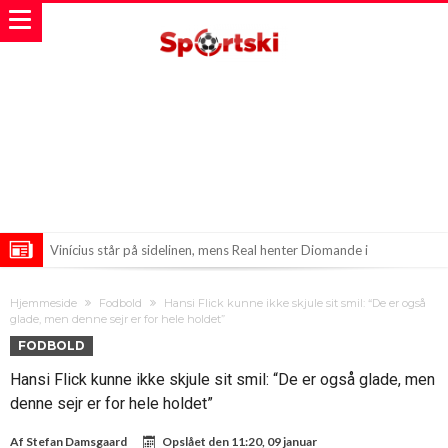
Vinícius står på sidelinen, mens Real henter Diomande i
rekordhandel!
Mourinho’s Temper Take Center Stage in Stadio Artemio Franchi!
Hjemmeside
Fodbold
Hansi Flick kunne ikke skjule sit smil: “De er også
Præciseringer hos agenter skaber ravage i Real Madrids
glade, men denne sejr er for hele holdet”
FODBOLD
transferplaner
Hansi Flick kunne ikke skjule sit smil: “De er også glade, men
denne sejr er for hele holdet”
Af
Stefan Damsgaard
Opslået den
11:20, 09 januar