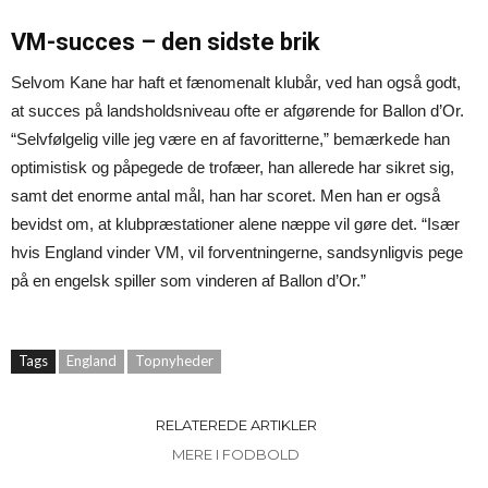
VM-succes – den sidste brik
Selvom Kane har haft et fænomenalt klubår, ved han også godt,
at succes på landsholdsniveau ofte er afgørende for Ballon d’Or.
“Selvfølgelig ville jeg være en af favoritterne,” bemærkede han
optimistisk og påpegede de trofæer, han allerede har sikret sig,
samt det enorme antal mål, han har scoret. Men han er også
bevidst om, at klubpræstationer alene næppe vil gøre det. “Især
hvis England vinder VM, vil forventningerne, sandsynligvis pege
på en engelsk spiller som vinderen af Ballon d’Or.”
Tags
England
Topnyheder
RELATEREDE ARTIKLER
MERE I FODBOLD