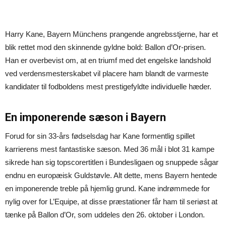
Harry Kane, Bayern Münchens prangende angrebsstjerne, har et
blik rettet mod den skinnende gyldne bold: Ballon d’Or-prisen.
Han er overbevist om, at en triumf med det engelske landshold
ved verdensmesterskabet vil placere ham blandt de varmeste
kandidater til fodboldens mest prestigefyldte individuelle hæder.
En imponerende sæson i Bayern
Forud for sin 33-års fødselsdag har Kane formentlig spillet
karrierens mest fantastiske sæson. Med 36 mål i blot 31 kampe
sikrede han sig topscorertitlen i Bundesligaen og snuppede sågar
endnu en europæisk Guldstøvle. Alt dette, mens Bayern hentede
en imponerende treble på hjemlig grund. Kane indrømmede for
nylig over for L’Equipe, at disse præstationer får ham til seriøst at
tænke på Ballon d’Or, som uddeles den 26. oktober i London.