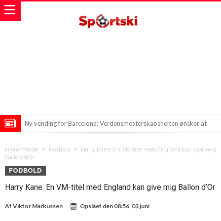
Ny vending for Barcelona: Verdensmesterskabshelten ønsker at
forlade klubben
Sommerstorm ryster fodboldturnering: Lyn dræber spiller og skader
Hjemmeside
Fodbold
Harry Kane: En VM-titel med England kan give mig
flere
Liverpool og Arsenal i intens jagt på talentfuld forsvarsspiller!
Ballon d’Or
FODBOLD
Harry Kane: En VM-titel med England kan give mig Ballon d’Or
Af
Viktor Markussen
Opslået den
08:56, 03 juni