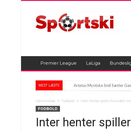
Premier League
LaLiga
Bundesli
Artetas Mystiske Smil Sætter Gang
MEST LÆSTE
Nyt Skud i Stammen: Chelsea Vel
Hjemmeside
Fodbold
Inter henter spiller fra anden m
Deco på Mission: Hemmelige Mød
FODBOLD
Inter henter spille