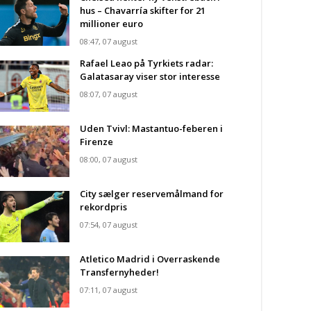
hus – Chavarría skifter for 21
millioner euro
08:47, 07 august
Rafael Leao på Tyrkiets radar:
Galatasaray viser stor interesse
08:07, 07 august
Uden Tvivl: Mastantuo-feberen i
Firenze
08:00, 07 august
City sælger reservemålmand for
rekordpris
07:54, 07 august
Atletico Madrid i Overraskende
Transfernyheder!
07:11, 07 august