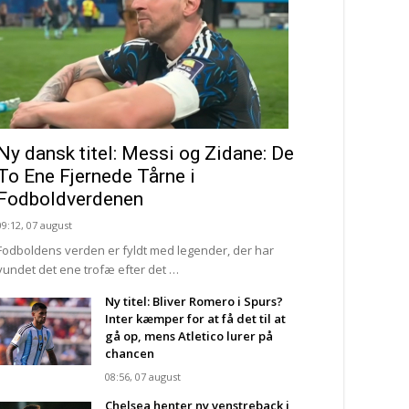
Ny dansk titel: Messi og Zidane: De
To Ene Fjernede Tårne i
Fodboldverdenen
09:12, 07 august
Fodboldens verden er fyldt med legender, der har
vundet det ene trofæ efter det …
Ny titel: Bliver Romero i Spurs?
Inter kæmper for at få det til at
gå op, mens Atletico lurer på
chancen
08:56, 07 august
Chelsea henter ny venstreback i