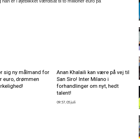
og han er i øjeblikket værdisat til to millioner euro på
rer sig ny målmand for
Anan Khalaili kan være på vej til
er euro, drømmen
San Siro! Inter Milano i
virkelighed!
forhandlinger om nyt, hedt
talent!
09:57, 05 juli