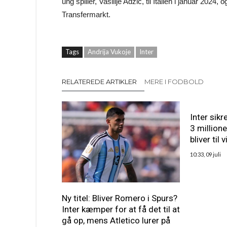
ung spiller, Vasilije Adžić, til Italien i januar 2024, 
Transfermarkt.
Tags
Andrija Vukoje
Inter
RELATEREDE ARTIKLER
MERE I FODBOLD
Inter sik
3 million
bliver til 
10:33, 09 juli
Ny titel: Bliver Romero i Spurs?
Inter kæmper for at få det til at
gå op, mens Atletico lurer på