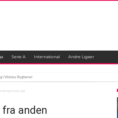
ga
Serie A
International
Andre Ligaer
 i Vinicius-Rygterne!
kommer Valentin Barka med Langtidskontrakt
ontenegrinske liga
er i Madrid
r fra anden