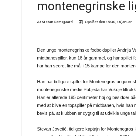
montenegrinske l
Af
Stefan Damsgaard
Opslået den
15:30, 18 januar
Den unge montenegrinske fodboldspiller Andrija Vuk
midtbanespiller, kun 16 år gammel, og har spillet 
har han scoret fire mål i 15 kampe for den monteneg
Han har tidligere spillet for Montenegros ungdomsl
montenegrinske medie Pobjeda har Vukoje tiltrukket 
Han er allerede 185 centimeter høj og besidder båd
med at blive en topspiller på midtbanen, hvis han nå
bevis på, at klubben er dygtig til at udvikle unge tal
Stevan Jovetić, tidligere kaptajn for Montenegros l