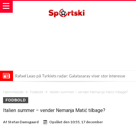
Rafael Leao på Tyrkiets radar: Galatasaray viser stor interesse
Arsenal på jagt efter Premier League-stjernen Bruno Guimarães
Hjemmeside
Fodbold
Italien summer – vender Nemanja Matić tilbage?
Mohamed Salahs Overraskende Garantier i Tyrkiet
FODBOLD
Italien summer – vender Nemanja Matić tilbage?
Af
Stefan Damsgaard
Opslået den
10:55, 17 december