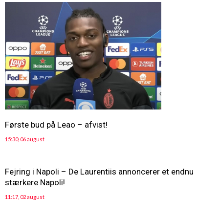
Første bud på Leao – afvist!
15:30, 06 august
Fejring i Napoli – De Laurentiis annoncerer et endnu
stærkere Napoli!
11:17, 02 august