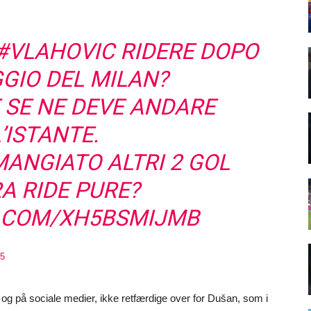
#VLAHOVIC
RIDERE DOPO
GGIO DEL MILAN?
E SE NE DEVE ANDARE
’ISTANTE.
MANGIATO ALTRI 2 GOL
A RIDE PURE?
R.COM/XH5BSMIJMB
25
tv og på sociale medier, ikke retfærdige over for Dušan, som i