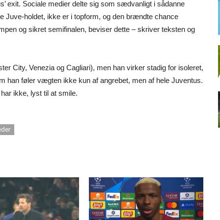
s’ exit. Sociale medier delte sig som sædvanligt i sådanne
le Juve-holdet, ikke er i topform, og den brændte chance
ampen og sikret semifinalen, beviser dette – skriver teksten og
r City, Venezia og Cagliari), men han virker stadig for isoleret,
om han føler vægten ikke kun af angrebet, men af hele Juventus.
r ikke, lyst til at smile.
eder