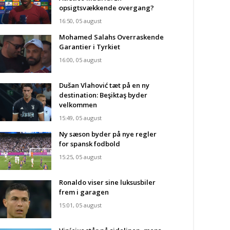
opsigtsvækkende overgang?
16:50, 05 august
Mohamed Salahs Overraskende
Garantier i Tyrkiet
16:00, 05 august
Dušan Vlahović tæt på en ny
destination: Beşiktaş byder
velkommen
15:49, 05 august
Ny sæson byder på nye regler
for spansk fodbold
15:25, 05 august
Ronaldo viser sine luksusbiler
frem i garagen
15:01, 05 august