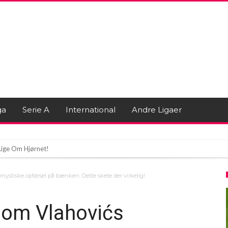
ga
Serie A
International
Andre Ligaer
Lige Om Hjørnet!
antier i Tyrkiet
 mystiske opførsel på bænken: Dette skete der virkelig!
id: De kan drømme videre
r om Vlahovićs