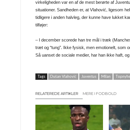
virkeligheden var en af de mest berørte af Juventu
situationer. Sandheden er, at Vlahović, ligesom he
tidligere i anden halvleg, der kunne have lukket k
tilføjer:
– I december scorede han tre mål i træk (Mancheste
træt og “tung”. Ikke fysisk, men emotionelt, som 
Så uanset de sociale medier, har han ikke haft, og ha
Tags
Dušan Vlahović
Juventus
Milan
Topnyh
RELATEREDE ARTIKLER
MERE I FODBOLD