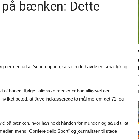
 på bænken: Dette
røg dermed ud af Supercuppen, selvom de havde en smal føring
 af banen. Ifølge italienske medier er han alligevel den
t, hvilket betød, at Juve indkasserede to mål mellem det 71. og
ić på bænken, hvor han holdt hånden for munden og så ud til at
medier, mens “Corriere dello Sport” og journalisten til stede