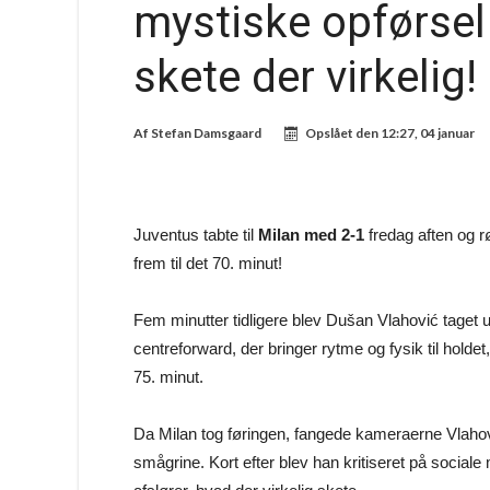
mystiske opførsel
skete der virkelig!
Af
Stefan Damsgaard
Opslået den
12:27, 04 januar
Juventus tabte til
Milan med 2-1
fredag aften og 
frem til det 70. minut!
Fem minutter tidligere blev Dušan Vlahović taget ud
centreforward, der bringer rytme og fysik til holde
75. minut.
Da Milan tog føringen, fangede kameraerne Vlahov
smågrine. Kort efter blev han kritiseret på sociale 