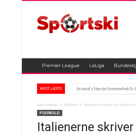
Premier League
LaLiga
Bundesli
Arsenal’s Største Sommerkøb Er 
MEST LÆSTE
Mohamed Salahs Overraskende Gar
Hjemmeside
Fodbold
Italienerne skriver om Vlahovićs
Bayern boss griner af Real Madr
FODBOLD
Italienerne skrive