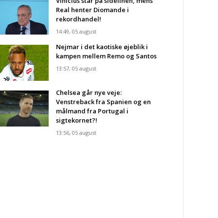
Vinícius står på sidelinen, mens
Real henter Diomande i
rekordhandel!
14:49, 05 august
Nejmar i det kaotiske øjeblik i
kampen mellem Remo og Santos
13:57, 05 august
Chelsea går nye veje:
Venstreback fra Spanien og en
målmand fra Portugal i
sigtekornet?!
13:56, 05 august