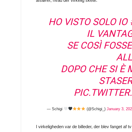
afslører, hvad der virkelig skete.
HO VISTO SOLO IO
IL VANTA
SE COSÌ FOSS
ALL
DOPO CHE SI È 
STASER
PIC.TWITTE
— Schigi
(@Schigi_)
January 3, 20
I virkeligheden var de billeder, der blev fanget af 