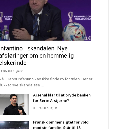
Infantino i skandalen: Nye
afsløringer om en hemmelig
elskerinde
11:06, 08 august
Nå, Gianni Infantino kan ikke finde ro for tiden! Der er
dukket nye skandaløse …
Arsenal klar til at bryde banken
for Serie A-stjerne?
09:59, 08 august
Fransk dommer sigtet for vold
mod sin familie. Står til 18