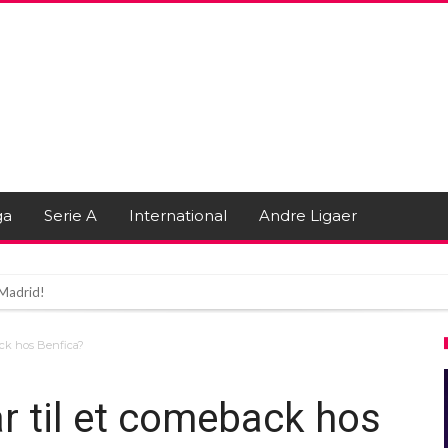
ga
Serie A
International
Andre Ligaer
l Madrid!
ing: Lyn dræber spiller og skader flere
ack hos Benfica?
ndrick til Premier League!
r til et comeback hos