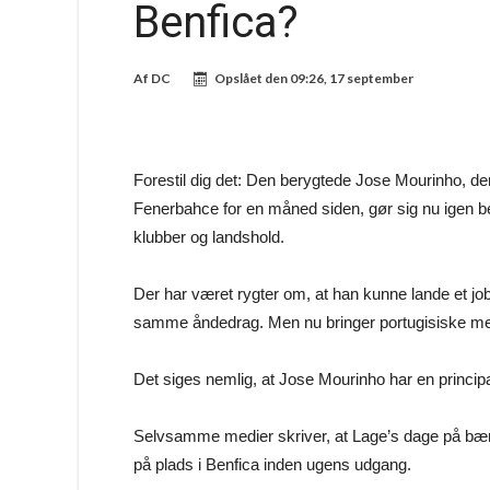
Benfica?
Af
DC
Opslået den
09:26, 17 september
Forestil dig det: Den berygtede Jose Mourinho, der n
Fenerbahce for en måned siden, gør sig nu igen b
klubber og landshold.
Der har været rygter om, at han kunne lande et jo
samme åndedrag. Men nu bringer portugisiske med
Det siges nemlig, at Jose Mourinho har en princip
Selvsamme medier skriver, at Lage’s dage på bænken
på plads i Benfica inden ugens udgang.