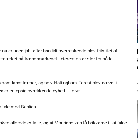
u er uden job, efter han lidt overraskende blev fritstillet af
emærket på trænermarkedet. Interessen er stor fra både
b som landstræner, og selv Nottingham Forest blev nævnt i
ier en opsigtsvækkende nyhed til torvs.
aftale med Benfica.
 allerede er talte, og at Mourinho kan få brikkerne til at falde