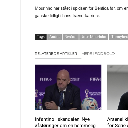
Mourinho har stået i spidsen for Benfica før, om e
ganske tidligt i hans trænerkarriere.
Tags
Andet
Benfica
Jose Mourinho
Topnyhed
RELATEREDE ARTIKLER
MERE I FODBOLD
Infantino i skandalen: Nye
Arsenal kl
afsløringer om en hemmelig
for Serie