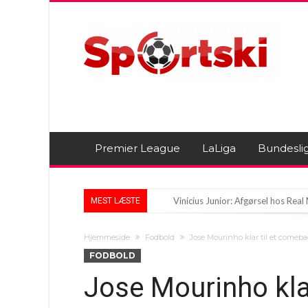
Premier League
LaLiga
Bundesli
Vinicius Junior: Afgørsel hos Rea
MEST LÆSTE
Sommerstorm ryster fodboldturner
Hjemmeside
Fodbold
Jose Mourinho klar til et comeb
Real Madrid overvejer at udlåne E
FODBOLD
Jose Mourinho kla