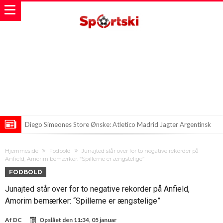
Diego Simeones Store Ønske: Atletico Madrid Jagter Argentinsk
Stjerne
Præsidenten af PSG på vej mod FIFA’s top
Hjemmeside
Fodbold
Junajted står over for to negative rekorder på
Bradley Barkola: Liverpools Drøm eller en Uopnåelig Saga?
Anfield, Amorim bemærker: “Spillerne er ængstelige”
FODBOLD
Junajted står over for to negative rekorder på Anfield,
Amorim bemærker: “Spillerne er ængstelige”
Af
DC
Opslået den
11:34, 05 januar