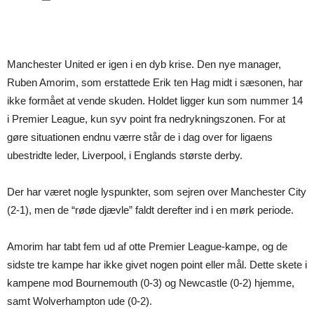
Manchester United er igen i en dyb krise. Den nye manager,
Ruben Amorim, som erstattede Erik ten Hag midt i sæsonen, har
ikke formået at vende skuden. Holdet ligger kun som nummer 14
i Premier League, kun syv point fra nedrykningszonen. For at
gøre situationen endnu værre står de i dag over for ligaens
ubestridte leder, Liverpool, i Englands største derby.
Der har været nogle lyspunkter, som sejren over Manchester City
(2-1), men de “røde djævle” faldt derefter ind i en mørk periode.
Amorim har tabt fem ud af otte Premier League-kampe, og de
sidste tre kampe har ikke givet nogen point eller mål. Dette skete i
kampene mod Bournemouth (0-3) og Newcastle (0-2) hjemme,
samt Wolverhampton ude (0-2).