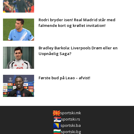
Rodri bryder isen! Real Madrid står med
falmende kort og krøllet invitation!
Bradley Barkola: Liverpools Drøm eller en
Uopnåelig Saga?
Første bud på Leao – afvist!
sportski.mk
sportski.rs
sportski.ba
sportski.bg