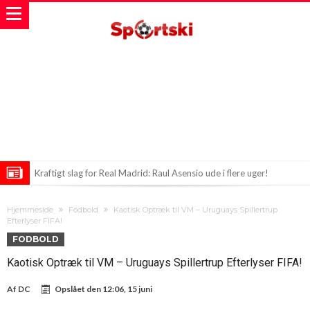
Kraftigt slag for Real Madrid: Raul Asensio ude i flere uger!
Vozinja dropper Chile for et marokkansk eventyr
Hjemmeside
Fodbold
Kaotisk Optræk til VM – Uruguays Spillertrup
Ronaldo viser sine luksusbiler frem i garagen
Efterlyser FIFA!
FODBOLD
Kaotisk Optræk til VM – Uruguays Spillertrup Efterlyser FIFA!
Af
DC
Opslået den
12:06, 15 juni