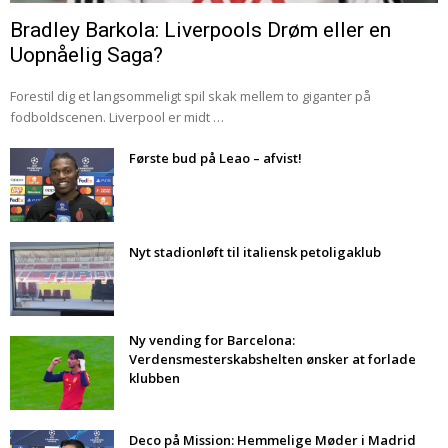
Bradley Barkola: Liverpools Drøm eller en
Uopnåelig Saga?
Forestil dig et langsommeligt spil skak mellem to giganter på
fodboldscenen. Liverpool er midt …
Første bud på Leao – afvist!
Nyt stadionløft til italiensk petoligaklub
Ny vending for Barcelona:
Verdensmesterskabshelten ønsker at forlade
klubben
Deco på Mission: Hemmelige Møder i Madrid