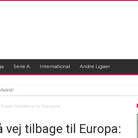
ga
Serie A
International
Andre Ligaer
l Madrid!
mand tæt – men andre står på spring
l Europa: Fenerbahce har store planer
antino og Trump!
ej tilbage til Europa: