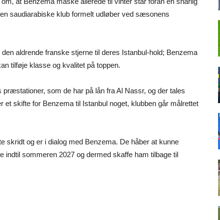
 om, at Benzema måske allerede til vinter står foran en snarlig
den saudiarabiske klub formelt udløber ved sæsonens
e den aldrende franske stjerne til deres Istanbul-hold; Benzema
n tilføje klasse og kvalitet på toppen.
præstationer, som de har på lån fra Al Nassr, og der tales
er et skifte for Benzema til Istanbul noget, klubben går målrettet
ste skridt og er i dialog med Benzema. De håber at kunne
tale indtil sommeren 2027 og dermed skaffe ham tilbage til