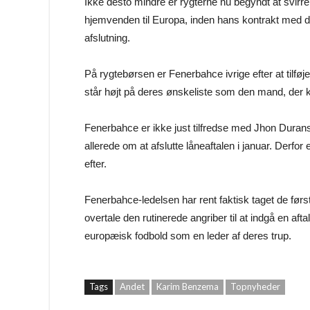
Ikke desto mindre er rygterne nu begyndt at svirre
hjemvenden til Europa, inden hans kontrakt med 
afslutning.
På rygtebørsen er Fenerbahce ivrige efter at tilføj
står højt på deres ønskeliste som den mand, der ka
Fenerbahce er ikke just tilfredse med Jhon Durans 
allerede om at afslutte låneaftalen i januar. Derfor 
efter.
Fenerbahce-ledelsen har rent faktisk taget de før
overtale den rutinerede angriber til at indgå en af
europæisk fodbold som en leder af deres trup.
Tags
Andet
Karim Benzema
Topnyheder