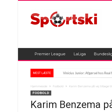
Premier League
LaLiga
Bundesli
Vinicius Junior: Afgørsel hos Rea
MEST LÆSTE
Man Utd følger paraguayansk mål
Hjemmeside
Fodbold
Karim Benzema på vej tilbage ti
Nyheden: FIFA udtaler sig om Inf
FODBOLD
Karim Benzema på v