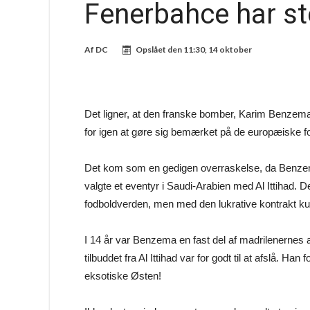
Fenerbahce har st
Af
DC
Opslået den
11:30, 14 oktober
Det ligner, at den franske bomber, Karim Benzem
for igen at gøre sig bemærket på de europæiske f
Det kom som en gedigen overraskelse, da Benzema
valgte et eventyr i Saudi-Arabien med Al Ittihad.
fodboldverden, men med den lukrative kontrakt k
I 14 år var Benzema en fast del af madrilenernes 
tilbuddet fra Al Ittihad var for godt til at afslå. H
eksotiske Østen!