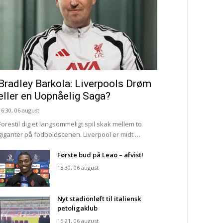
Bradley Barkola: Liverpools Drøm
eller en Uopnåelig Saga?
16:30, 06 august
Forestil dig et langsommeligt spil skak mellem to
giganter på fodboldscenen. Liverpool er midt …
Første bud på Leao – afvist!
15:30, 06 august
Nyt stadionløft til italiensk
petoligaklub
15:21, 06 august