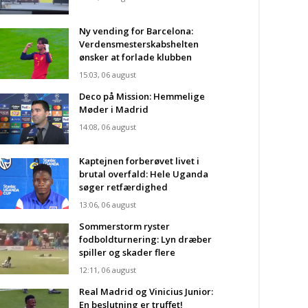
Ny vending for Barcelona:
Verdensmesterskabshelten
ønsker at forlade klubben
15:03, 06 august
Deco på Mission: Hemmelige
Møder i Madrid
14:08, 06 august
Kaptejnen forberøvet livet i
brutal overfald: Hele Uganda
søger retfærdighed
13:06, 06 august
Sommerstorm ryster
fodboldturnering: Lyn dræber
spiller og skader flere
12:11, 06 august
Real Madrid og Vinicius Junior:
En beslutning er truffet!