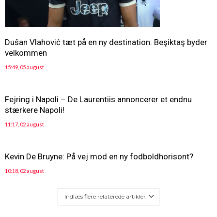
Dušan Vlahović tæt på en ny destination: Beşiktaş byder
velkommen
15:49, 05 august
Fejring i Napoli – De Laurentiis annoncerer et endnu
stærkere Napoli!
11:17, 02 august
Kevin De Bruyne: På vej mod en ny fodboldhorisont?
10:18, 02 august
Indlæs flere relaterede artikler