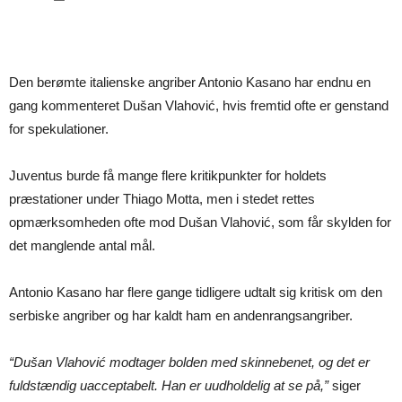
Den berømte italienske angriber Antonio Kasano har endnu en
gang kommenteret Dušan Vlahović, hvis fremtid ofte er genstand
for spekulationer.
Juventus burde få mange flere kritikpunkter for holdets
præstationer under Thiago Motta, men i stedet rettes
opmærksomheden ofte mod Dušan Vlahović, som får skylden for
det manglende antal mål.
Antonio Kasano har flere gange tidligere udtalt sig kritisk om den
serbiske angriber og har kaldt ham en andenrangsangriber.
“Dušan Vlahović modtager bolden med skinnebenet, og det er
fuldstændig uacceptabelt. Han er uudholdelig at se på,”
siger