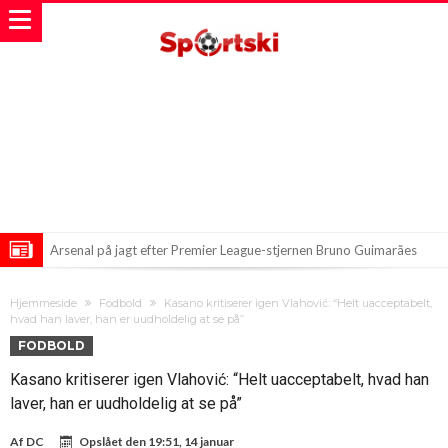
Arsenal på jagt efter Premier League-stjernen Bruno Guimarães
Præsidentens hovedpine: Infantino indkalder til krisemøde
Hjemmeside
Fodbold
Kasano kritiserer igen Vlahović: “Helt uacceptabelt,
Gonzalo Garcia skifter til Fulham i opsigtsvækkende transfer
hvad han laver, han er uudholdelig at se på”
FODBOLD
Kasano kritiserer igen Vlahović: “Helt uacceptabelt, hvad han
laver, han er uudholdelig at se på”
Af
DC
Opslået den
19:51, 14 januar