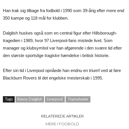
Han trak sig tilbage fra fodbold i 1990 som 39-årig efter mere end
350 kampe og 118 mål for klubben.
Dalglish huskes også som en central figur efter Hillsborough-
tragedien i 1989, hvor 97 Liverpool-fans mistede livet. Som
manager og klubsymbol var han afgørende i den svære tid efter
den største sportslige tragiske hændelse i britisk historie.
Efter sin tid i Liverpool opnåede han endnu en triumf ved at føre
Blackburn Rovers til det engelske mesterskab i 1995.
Tags
Kenny Dalglish
Liverpool
Topnyheder
RELATEREDE ARTIKLER
MERE I FODBOLD