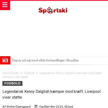
Depay på vej mod vilde forhandlinger i Brasilien
Levandovski indtager MLS med manér og to mål
Hjemmeside
Fodbold
Legendarisk Kenny Dalglish kæmper mod kræft:
Fulhams Vildeste Indkøb: Gonzalo Garsia på Vej til Premier League
Liverpool viser støtte
FODBOLD
Legendarisk Kenny Dalglish kæmper mod kræft: Liverpool
viser støtte
Af
Stefan Damsgaard
Opslået den
15:21, 02 juni