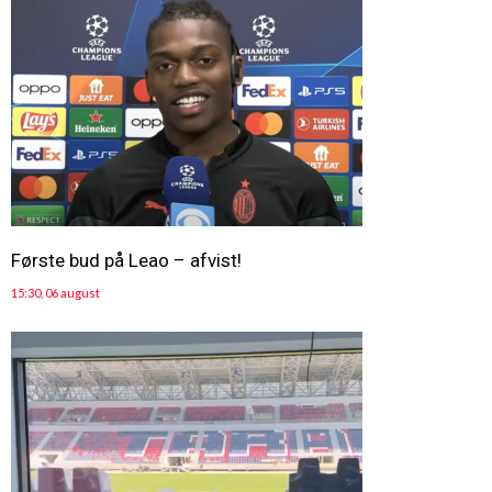
Første bud på Leao – afvist!
15:30, 06 august