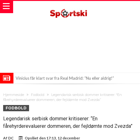
Vinicius får klart svar fra Real Madrid: “Nu eller aldrig!”
Ny dramatisk udvikling for Infantino: Wenger går imod VM-
Hjemmeside
Fodbold
Legendarisk serbisk dommer kritiserer: “En
rettighedssalg
Man Utd følger paraguayansk målmand tæt – men andre står på
fårehyrderevaluerer dommeren, der fejldømte mod Zvezda”
FODBOLD
spring
Legendarisk serbisk dommer kritiserer: “En
fårehyrderevaluerer dommeren, der fejldømte mod Zvezda”
Af
DC
Opslået den
17:13, 12 december