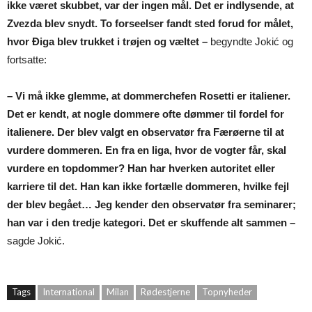
ikke været skubbet, var der ingen mål. Det er indlysende, at
Zvezda blev snydt. To forseelser fandt sted forud for målet,
hvor Điga blev trukket i trøjen og væltet –
begyndte Jokić og
fortsatte:
– Vi må ikke glemme, at dommerchefen Rosetti er italiener.
Det er kendt, at nogle dommere ofte dømmer til fordel for
italienere. Der blev valgt en observatør fra Færøerne til at
vurdere dommeren. En fra en liga, hvor de vogter får, skal
vurdere en topdommer? Han har hverken autoritet eller
karriere til det. Han kan ikke fortælle dommeren, hvilke fejl
der blev begået… Jeg kender den observatør fra seminarer;
han var i den tredje kategori. Det er skuffende alt sammen –
sagde Jokić.
Tags
International
Milan
Rødestjerne
Topnyheder