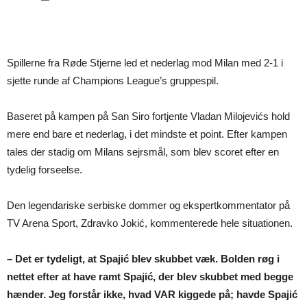
Spillerne fra Røde Stjerne led et nederlag mod Milan med 2-1 i
sjette runde af Champions League’s gruppespil.
Baseret på kampen på San Siro fortjente Vladan Milojevićs hold
mere end bare et nederlag, i det mindste et point. Efter kampen
tales der stadig om Milans sejrsmål, som blev scoret efter en
tydelig forseelse.
Den legendariske serbiske dommer og ekspertkommentator på
TV Arena Sport, Zdravko Jokić, kommenterede hele situationen.
– Det er tydeligt, at Spajić blev skubbet væk. Bolden røg i
nettet efter at have ramt Spajić, der blev skubbet med begge
hænder. Jeg forstår ikke, hvad VAR kiggede på; havde Spajić