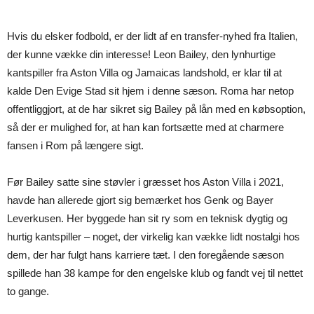
Hvis du elsker fodbold, er der lidt af en transfer-nyhed fra Italien,
der kunne vække din interesse! Leon Bailey, den lynhurtige
kantspiller fra Aston Villa og Jamaicas landshold, er klar til at
kalde Den Evige Stad sit hjem i denne sæson. Roma har netop
offentliggjort, at de har sikret sig Bailey på lån med en købsoption,
så der er mulighed for, at han kan fortsætte med at charmere
fansen i Rom på længere sigt.
Før Bailey satte sine støvler i græsset hos Aston Villa i 2021,
havde han allerede gjort sig bemærket hos Genk og Bayer
Leverkusen. Her byggede han sit ry som en teknisk dygtig og
hurtig kantspiller – noget, der virkelig kan vække lidt nostalgi hos
dem, der har fulgt hans karriere tæt. I den foregående sæson
spillede han 38 kampe for den engelske klub og fandt vej til nettet
to gange.