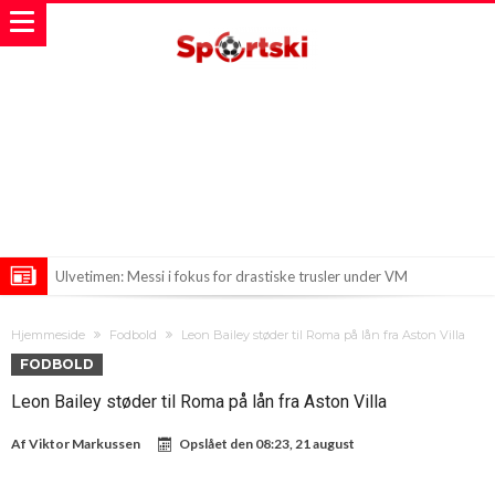
Ulvetimen: Messi i fokus for drastiske trusler under VM
Sepp Blatter: En Kvinde til at Styre FIFA?
Hjemmeside
Fodbold
Leon Bailey støder til Roma på lån fra Aston Villa
Ny titel: Bliver Romero i Spurs? Inter kæmper for at få det til at gå
FODBOLD
op, mens Atletico lurer på chancen
Leon Bailey støder til Roma på lån fra Aston Villa
Af
Viktor Markussen
Opslået den
08:23, 21 august