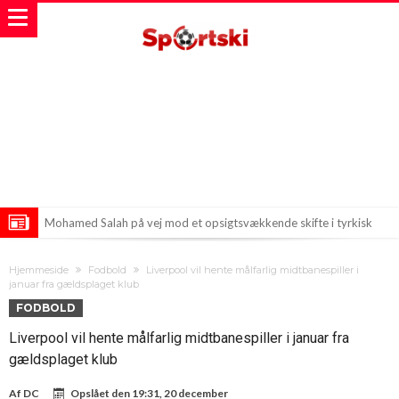
Mohamed Salah på vej mod et opsigtsvækkende skifte i tyrkisk
fodbold
Fodboldverdenen venter på hvid røg fra Madrid: Hvor mange penge
Hjemmeside
Fodbold
Liverpool vil hente målfarlig midtbanespiller i
har Real tilbudt Vinicius?
Nyheden: FIFA udtaler sig om Infantino og Trump!
januar fra gældsplaget klub
FODBOLD
Liverpool vil hente målfarlig midtbanespiller i januar fra
gældsplaget klub
Af
DC
Opslået den
19:31, 20 december