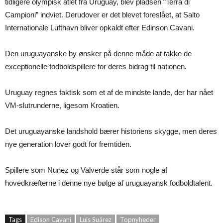
tidligere olympisk atlet fra Uruguay, blev pladsen “Terra di
Campioni” indviet. Derudover er det blevet foreslået, at Salto
Internationale Lufthavn bliver opkaldt efter Edinson Cavani.
Den uruguayanske by ønsker på denne måde at takke de
exceptionelle fodboldspillere for deres bidrag til nationen.
Uruguay regnes faktisk som et af de mindste lande, der har nået
VM-slutrunderne, ligesom Kroatien.
Det uruguayanske landshold bærer historiens skygge, men deres
nye generation lover godt for fremtiden.
Spillere som Nunez og Valverde står som nogle af
hovedkræfterne i denne nye bølge af uruguayansk fodboldtalent.
Tags
Edison Cavani
Luis Suárez
Topnyheder