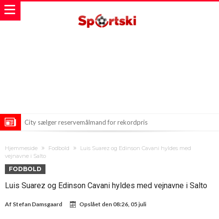
City sælger reservemålmand for rekordpris
Zlatne boldansker: En uventet favorit dukker op i Paris
Hjemmeside
Fodbold
Luis Suarez og Edinson Cavani hyldes med
Dušan Vlahović tæt på en ny destination: Beşiktaş byder
vejnavne i Salto
FODBOLD
velkommen
Luis Suarez og Edinson Cavani hyldes med vejnavne i Salto
Af
Stefan Damsgaard
Opslået den
08:26, 05 juli