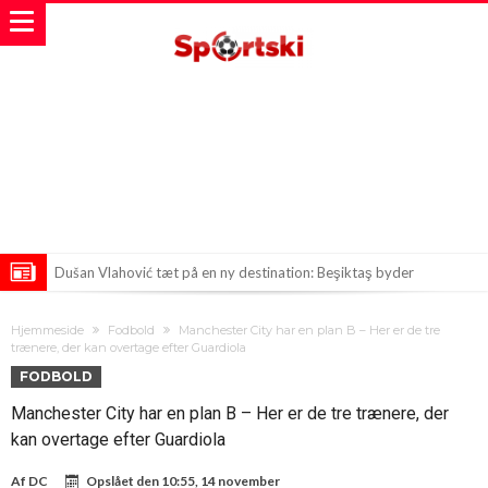
Dušan Vlahović tæt på en ny destination: Beşiktaş byder
velkommen
Præsidentens hovedpine: Infantino indkalder til krisemøde
Hjemmeside
Fodbold
Manchester City har en plan B – Her er de tre
Harry Kane forbliver hos Bayern: En lys fremtid
trænere, der kan overtage efter Guardiola
FODBOLD
Manchester City har en plan B – Her er de tre trænere, der
kan overtage efter Guardiola
Af
DC
Opslået den
10:55, 14 november