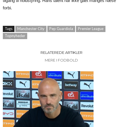
tilgang til holdstyring. Hans talent har ikke gået manges næse
forbi.
Tags
Manchester City
Pep Guardiola
Premier League
Topnyheder
RELATEREDE ARTIKLER
MERE I FODBOLD