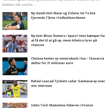
klubben står overfor …
Ny dansk titel: Messi og Zidane: De To Ene
Fjernede Tårne i Fodboldverdenen
Ny titel: Bliver Romero i Spurs? Inter kæmper for
at få det til at gå op, mens Atletico lurer på
chancen
Chelsea henter ny venstreback i hus – Chavarría
skifter for 21 millioner euro
Rafael Leao på Tyrkiets radar: Galatasaray viser
stor interesse
Uden Tvivl: Mastantuo-feberen i Firenze