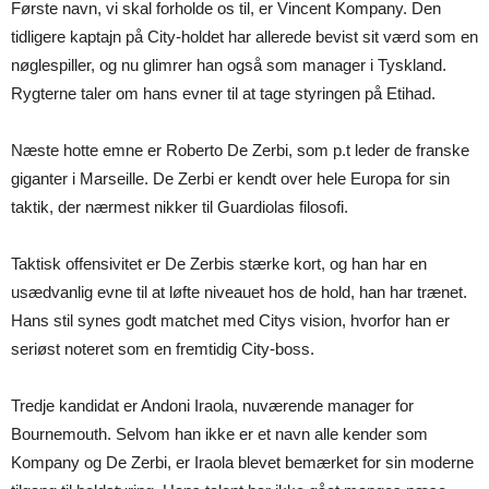
Første navn, vi skal forholde os til, er Vincent Kompany. Den
tidligere kaptajn på City-holdet har allerede bevist sit værd som en
nøglespiller, og nu glimrer han også som manager i Tyskland.
Rygterne taler om hans evner til at tage styringen på Etihad.
Næste hotte emne er Roberto De Zerbi, som p.t leder de franske
giganter i Marseille. De Zerbi er kendt over hele Europa for sin
taktik, der nærmest nikker til Guardiolas filosofi.
Taktisk offensivitet er De Zerbis stærke kort, og han har en
usædvanlig evne til at løfte niveauet hos de hold, han har trænet.
Hans stil synes godt matchet med Citys vision, hvorfor han er
seriøst noteret som en fremtidig City-boss.
Tredje kandidat er Andoni Iraola, nuværende manager for
Bournemouth. Selvom han ikke er et navn alle kender som
Kompany og De Zerbi, er Iraola blevet bemærket for sin moderne