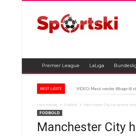
Premier League
LaLiga
Bundesli
VIDEO: Messi vender tilbage til st
MEST LÆSTE
Vinicius Junior: Afgørsel hos Rea
Hjemmeside
Fodbold
Manchester City har øjnene rett
Barselona venter på tilbud til Fer
FODBOLD
Manchester City h