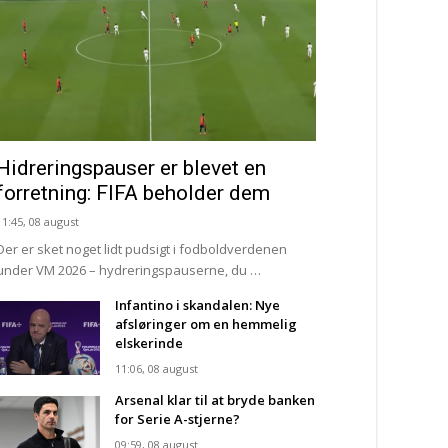
Hidreringspauser er blevet en
forretning: FIFA beholder dem
11:45, 08 august
Der er sket noget lidt pudsigt i fodboldverdenen
under VM 2026 – hydreringspauserne, du …
Infantino i skandalen: Nye
afsløringer om en hemmelig
elskerinde
11:06, 08 august
Arsenal klar til at bryde banken
for Serie A-stjerne?
09:59, 08 august