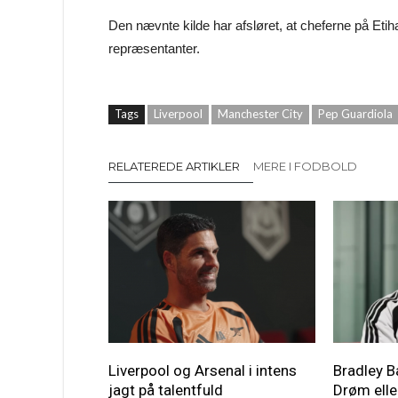
Den nævnte kilde har afsløret, at cheferne på Etih
repræsentanter.
Tags
Liverpool
Manchester City
Pep Guardiola
RELATEREDE ARTIKLER
MERE I FODBOLD
Liverpool og Arsenal i intens
Bradley B
jagt på talentfuld
Drøm elle