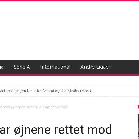
ga
Serie A
International
Andre Ligaer
artopstillingen for Inter Miami og slår straks rekord
l Madrid!
et mod Liverpool-stjerne Alexander-Arnold
ran Torres
ar øjnene rettet mod