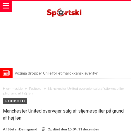
Vozinja dropper Chile for et marokkansk eventyr
Mohamed Salah på vej mod et opsigtsvækkende skifte i tyrkisk
Hjemmeside
Fodbold
Manchester United overvejer salg af stjernespiller
fodbold
Bayern på is med fire spillere
på grund af høj løn
FODBOLD
Manchester United overvejer salg af stjernespiller på grund
af høj løn
Af
Stefan Damsgaard
Opslået den
15:04, 11 december