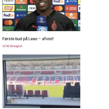
Første bud på Leao – afvist!
15:30, 06 august