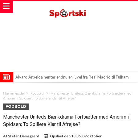
Alvaro Arbeloa henter endnu en juvel fra Real Madrid til Fulham
Victor Osimen drømmer om Atletico Madrid: En opsigtsvækkende
Hjemmeside
Fodbold
Manchester Uniteds Bænkdrama Fortsætter med
overgang?
Chelsea går nye veje: Venstreback fra Spanien og en målmand fra
Amorim i Spidsen; To Spillere Klar til Afrejse?
FODBOLD
Portugal i sigtekornet?!
Manchester Uniteds Bænkdrama Fortsætter med Amorim i
Spidsen; To Spillere Klar til Afrejse?
Af
Stefan Damsgaard
Opslået den
13:35, 09 oktober