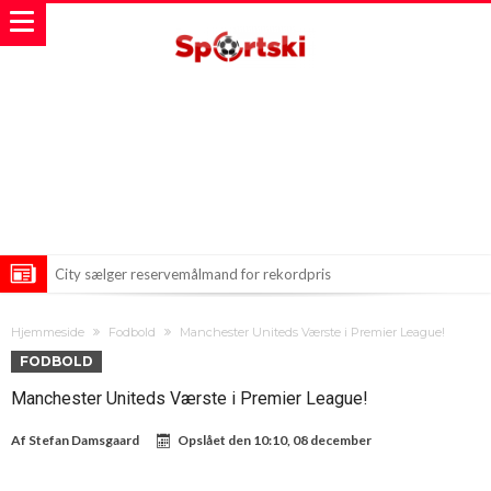
City sælger reservemålmand for rekordpris
Alvaro Arbeloa henter endnu en juvel fra Real Madrid til Fulham
Hjemmeside
Fodbold
Manchester Uniteds Værste i Premier League!
Mohamed Salah står overfor et fristende tilbud, 34 millioner euro
FODBOLD
årligt!
Manchester Uniteds Værste i Premier League!
Af
Stefan Damsgaard
Opslået den
10:10, 08 december