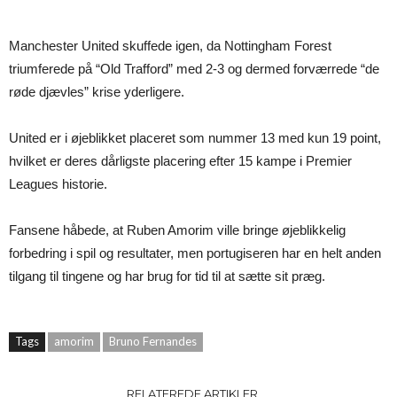
Manchester United skuffede igen, da Nottingham Forest
triumferede på “Old Trafford” med 2-3 og dermed forværrede “de
røde djævles” krise yderligere.
United er i øjeblikket placeret som nummer 13 med kun 19 point,
hvilket er deres dårligste placering efter 15 kampe i Premier
Leagues historie.
Fansene håbede, at Ruben Amorim ville bringe øjeblikkelig
forbedring i spil og resultater, men portugiseren har en helt anden
tilgang til tingene og har brug for tid til at sætte sit præg.
Tags
amorim
Bruno Fernandes
RELATEREDE ARTIKLER