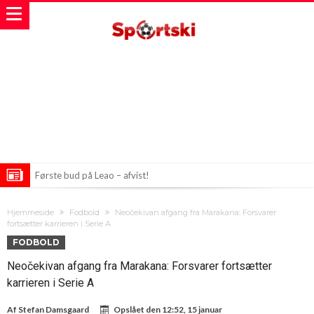
Første bud på Leao – afvist!
Nyt stadionløft til italiensk petoligaklub
Hjemmeside
Fodbold
Neočekivan afgang fra Marakana: Forsvarer
Præciseringer hos agenter skaber ravage i Real Madrids
fortsætter karrieren i Serie A
FODBOLD
transferplaner
Neočekivan afgang fra Marakana: Forsvarer fortsætter
karrieren i Serie A
Af
Stefan Damsgaard
Opslået den
12:52, 15 januar