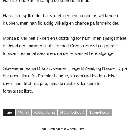
Han spillede kun ni kampe og scorede et mål.
Han er en spiller, der har været igennem ungdomsrækkerne i
klubben, men han fik aldrig virkelig en chance på førsteholdet.
Monza bliver helt sikkert en udfordring for ham, men spørgsmålet
er, hvad der kommer til at ske med Crvena zvezda og deres
forsvar i resten af sæsonen, da der er varslet flere afgange.
Sloveneren Vanja Drkušić vender tilbage til Zenit, og Nasser Djiga
har gode tilbud fra Premier League, så den rød-hvide ledelse
bliver nødt til at reagere, hvis de mister yderligere to
forsvarsspillere.
Tags
Monza
Rødestjerne
Stefan Leković
Topnyheder
RELATEREDE ARTIKLER