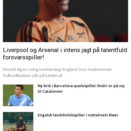
Liverpool og Arsenal i intens jagt på talentfuld
forsvarsspiller!
Forestil dig en solrig sommerdag i England, hvor rivaliserende
fodboldklubber står på kanten af …
Ny brik i Barcelona-puslespillet: Rodri er på vej
til Catalonien
Engelsk landsholdsspiller i nattelivets kløer