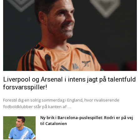
Liverpool og Arsenal i intens jagt på talentfuld
forsvarsspiller!
Forestil dig en solrig sommerdag i England, hvor rivaliserende
fodboldklubber står på kanten af …
Ny brik i Barcelona-puslespillet: Rodri er på vej
til Catalonien