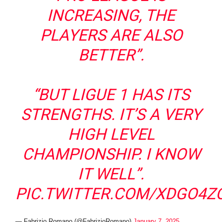
INCREASING, THE
PLAYERS ARE ALSO
BETTER”.
“BUT LIGUE 1 HAS ITS
STRENGTHS. IT’S A VERY
HIGH LEVEL
CHAMPIONSHIP. I KNOW
IT WELL”.
PIC.TWITTER.COM/XDGO4Z
— Fabrizio Romano (@FabrizioRomano)
January 7, 2025