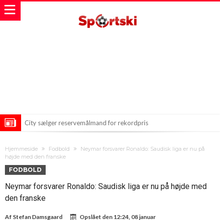
City sælger reservemålmand for rekordpris
Real Madrid sikrer sig stjernetransfer værd 65 millioner euro!
Hjemmeside
Fodbold
Neymar forsvarer Ronaldo: Saudisk liga er nu på
Nyt Skud i Stammen: Chelsea Velkommer Valentin Barka med
højde med den franske
FODBOLD
Langtidskontrakt
Neymar forsvarer Ronaldo: Saudisk liga er nu på højde med
den franske
Af
Stefan Damsgaard
Opslået den
12:24, 08 januar