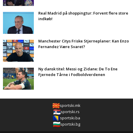
Real Madrid på shoppingtur: Forvent flere store
indkøb!
Manchester Citys Friske Stjerneplaner: Kan Enzo
Fernandez Være Svaret?
Ny dansk titel: Messi og Zidane: De To Ene
Fjernede Tårne i Fodboldverdenen
sportski.mk
sportski.rs
sportski.ba
sportski.bg